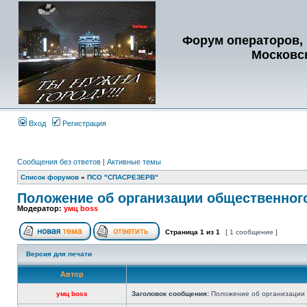
Форум операторов, 
Московс
Вход
Регистрация
Сообщения без ответов
|
Активные темы
Список форумов
»
ПСО "СПАСРЕЗЕРВ"
Положение об организации общественног
Модератор:
умц boss
Страница
1
из
1
[ 1 сообщение ]
Версия для печати
Автор
умц boss
Заголовок сообщения:
Положение об организации 