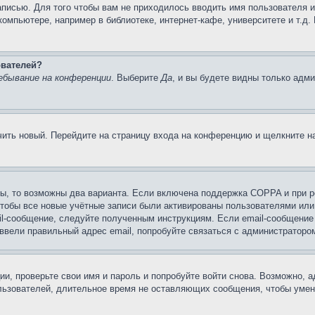
записью. Для того чтобы вам не приходилось вводить имя пользователя 
омпьютере, например в библиотеке, интернет-кафе, университете и т.д.
ователей?
ебывание на конференции
. Выберите
Да
, и вы будете видны только адм
учить новый. Перейдите на страницу входа на конференцию и щелкните 
ы, то возможны два варианта. Если включена поддержка COPPA и при ре
чтобы все новые учётные записи были активированы пользователями или
il-сообщение, следуйте полученным инструкциям. Если email-сообщение 
 ввели правильный адрес email, попробуйте связаться с администраторо
ии, проверьте свои имя и пароль и попробуйте войти снова. Возможно,
льзователей, длительное время не оставляющих сообщения, чтобы умен