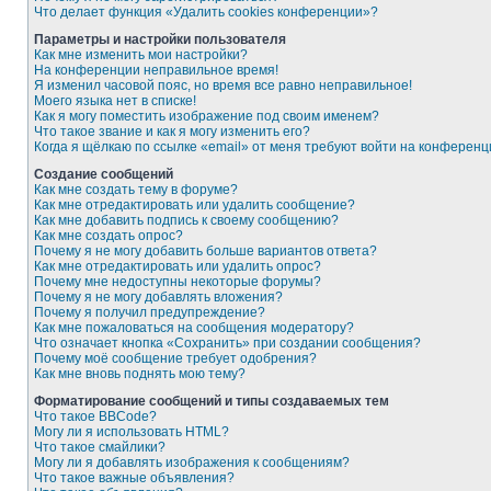
Что делает функция «Удалить cookies конференции»?
Параметры и настройки пользователя
Как мне изменить мои настройки?
На конференции неправильное время!
Я изменил часовой пояс, но время все равно неправильное!
Моего языка нет в списке!
Как я могу поместить изображение под своим именем?
Что такое звание и как я могу изменить его?
Когда я щёлкаю по ссылке «email» от меня требуют войти на конферен
Создание сообщений
Как мне создать тему в форуме?
Как мне отредактировать или удалить сообщение?
Как мне добавить подпись к своему сообщению?
Как мне создать опрос?
Почему я не могу добавить больше вариантов ответа?
Как мне отредактировать или удалить опрос?
Почему мне недоступны некоторые форумы?
Почему я не могу добавлять вложения?
Почему я получил предупреждение?
Как мне пожаловаться на сообщения модератору?
Что означает кнопка «Сохранить» при создании сообщения?
Почему моё сообщение требует одобрения?
Как мне вновь поднять мою тему?
Форматирование сообщений и типы создаваемых тем
Что такое BBCode?
Могу ли я использовать HTML?
Что такое смайлики?
Могу ли я добавлять изображения к сообщениям?
Что такое важные объявления?