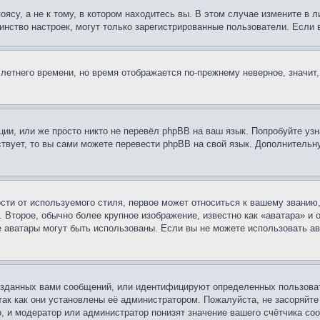
су, а не к тому, в котором находитесь вы. В этом случае измените в ли
ьшинство настроек, могут только зарегистрированные пользователи. Если
 летнего времени, но время отображается по-прежнему неверное, значит
ии, или же просто никто не перевёл phpBB на ваш язык. Попробуйте узн
ествует, то вы сами можете перевести phpBB на свой язык. Дополнител
ти от используемого стиля, первое может относиться к вашему званию, 
 Второе, обычно более крупное изображение, известно как «аватара» и
кие аватары могут быть использованы. Если вы не можете использовать
зданных вами сообщений, или идентифицируют определенных пользоват
так как они установлены её администратором. Пожалуйста, не засоряйт
, и модератор или администратор понизят значение вашего счётчика со