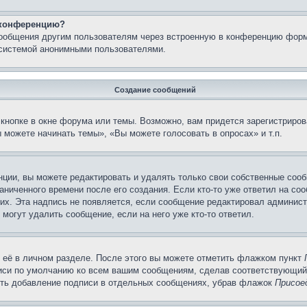
а конференцию?
сообщения другим пользователям через встроенную в конференцию форм
 системой анонимными пользователями.
Создание сообщений
кнопке в окне форума или темы. Возможно, вам придется зарегистриров
 можете начинать темы», «Вы можете голосовать в опросах» и т.п.
ции, вы можете редактировать и удалять только свои собственные сооб
ниченного времени после его создания. Если кто-то уже ответил на со
них. Эта надпись не появляется, если сообщение редактировал админист
 могут удалить сообщение, если на него уже кто-то ответил.
 её в личном разделе. После этого вы можете отметить флажком пункт
писи по умолчанию ко всем вашим сообщениям, сделав соответствующий
нить добавление подписи в отдельных сообщениях, убрав флажок
Присое