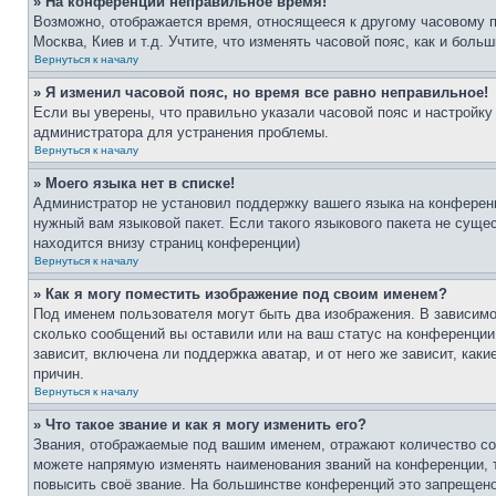
» На конференции неправильное время!
Возможно, отображается время, относящееся к другому часовому поя
Москва, Киев и т.д. Учтите, что изменять часовой пояс, как и бол
Вернуться к началу
» Я изменил часовой пояс, но время все равно неправильное!
Если вы уверены, что правильно указали часовой пояс и настройку
администратора для устранения проблемы.
Вернуться к началу
» Моего языка нет в списке!
Администратор не установил поддержку вашего языка на конференц
нужный вам языковой пакет. Если такого языкового пакета не сущ
находится внизу страниц конференции)
Вернуться к началу
» Как я могу поместить изображение под своим именем?
Под именем пользователя могут быть два изображения. В зависимос
сколько сообщений вы оставили или на ваш статус на конференции.
зависит, включена ли поддержка аватар, и от него же зависит, ка
причин.
Вернуться к началу
» Что такое звание и как я могу изменить его?
Звания, отображаемые под вашим именем, отражают количество со
можете напрямую изменять наименования званий на конференции, 
повысить своё звание. На большинстве конференций это запрещено