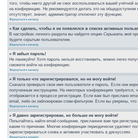
того, чтобы никто другой не смог воспользоваться вашей учётной 
на конференцию. Не рекомендуется делать это на общедоступном к
отсутствует, значит, администратор отключил эту функцию.
Вернуться к началу
» Как сделать, чтобы я не появлялся в списке активных польз
В настройках личного раздела вы найдете опцию
Скрывать моё пр
будете скрытым пользователем.
Вернуться к началу
» Я забыл пароль!
Не паникуйте! Хотя пароль нельзя восстановить, можно легко пол
сможете войти на конференцию.
Вернуться к началу
» Я только что зарегистрировался, но не могу войти!
Сначала проверьте свои имя пользователя и пароль. Если они верн
полученным инструкциям. На некоторых конференциях требуется, 
отображается в процессе регистрации. Если вам был прислано ema
email, либо он заблокирован спам-фильтром. Если вы уверены, что
Вернуться к началу
» Я давно зарегистрирован, но больше не могу войти!
Попытайтесь найти email-сообщение, присланное вам при регистрац
каким-то причинам. Многие конференции периодически удаляют по
зарегистрироваться снова и активнее участвовать в дискуссиях.
Вернуться к началу