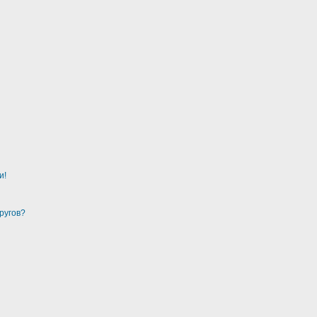
и!
ругов?