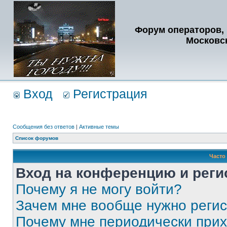
Форум операторов, 
Московс
Вход
Регистрация
Сообщения без ответов
|
Активные темы
Список форумов
Часто
Вход на конференцию и реги
Почему я не могу войти?
Зачем мне вообще нужно реги
Почему мне периодически прих