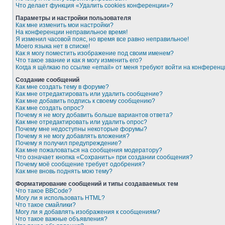
Что делает функция «Удалить cookies конференции»?
Параметры и настройки пользователя
Как мне изменить мои настройки?
На конференции неправильное время!
Я изменил часовой пояс, но время все равно неправильное!
Моего языка нет в списке!
Как я могу поместить изображение под своим именем?
Что такое звание и как я могу изменить его?
Когда я щёлкаю по ссылке «email» от меня требуют войти на конферен
Создание сообщений
Как мне создать тему в форуме?
Как мне отредактировать или удалить сообщение?
Как мне добавить подпись к своему сообщению?
Как мне создать опрос?
Почему я не могу добавить больше вариантов ответа?
Как мне отредактировать или удалить опрос?
Почему мне недоступны некоторые форумы?
Почему я не могу добавлять вложения?
Почему я получил предупреждение?
Как мне пожаловаться на сообщения модератору?
Что означает кнопка «Сохранить» при создании сообщения?
Почему моё сообщение требует одобрения?
Как мне вновь поднять мою тему?
Форматирование сообщений и типы создаваемых тем
Что такое BBCode?
Могу ли я использовать HTML?
Что такое смайлики?
Могу ли я добавлять изображения к сообщениям?
Что такое важные объявления?