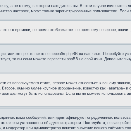
су, а не к тому, в котором находитесь вы. В этом случае измените в ли
ьшинство настроек, могут только зарегистрированные пользователи. Если
 летнего времени, но время отображается по-прежнему неверное, значит
ии, или же просто никто не перевёл phpBB на ваш язык. Попробуйте узн
ествует, то вы сами можете перевести phpBB на свой язык. Дополнител
ти от используемого стиля, первое может относиться к вашему званию, 
 Второе, обычно более крупное изображение, известно как «аватара» и
кие аватары могут быть использованы. Если вы не можете использовать
зданных вами сообщений, или идентифицируют определенных пользоват
так как они установлены её администратором. Пожалуйста, не засоряйт
, и модератор или администратор понизят значение вашего счётчика со