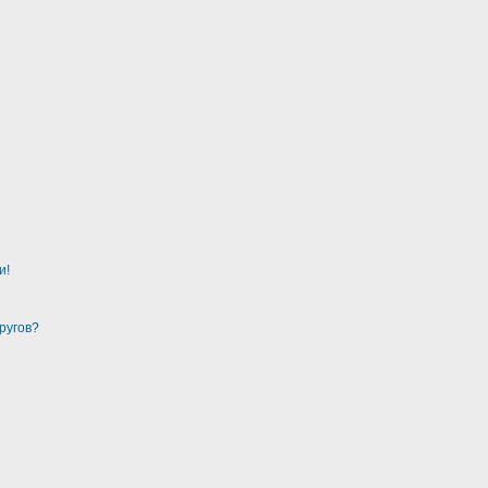
и!
ругов?