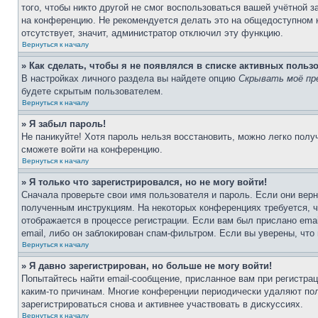
того, чтобы никто другой не смог воспользоваться вашей учётной 
на конференцию. Не рекомендуется делать это на общедоступном к
отсутствует, значит, администратор отключил эту функцию.
Вернуться к началу
» Как сделать, чтобы я не появлялся в списке активных польз
В настройках личного раздела вы найдете опцию
Скрывать моё пр
будете скрытым пользователем.
Вернуться к началу
» Я забыл пароль!
Не паникуйте! Хотя пароль нельзя восстановить, можно легко пол
сможете войти на конференцию.
Вернуться к началу
» Я только что зарегистрировался, но не могу войти!
Сначала проверьте свои имя пользователя и пароль. Если они верн
полученным инструкциям. На некоторых конференциях требуется, 
отображается в процессе регистрации. Если вам был прислано ema
email, либо он заблокирован спам-фильтром. Если вы уверены, что
Вернуться к началу
» Я давно зарегистрирован, но больше не могу войти!
Попытайтесь найти email-сообщение, присланное вам при регистрац
каким-то причинам. Многие конференции периодически удаляют по
зарегистрироваться снова и активнее участвовать в дискуссиях.
Вернуться к началу