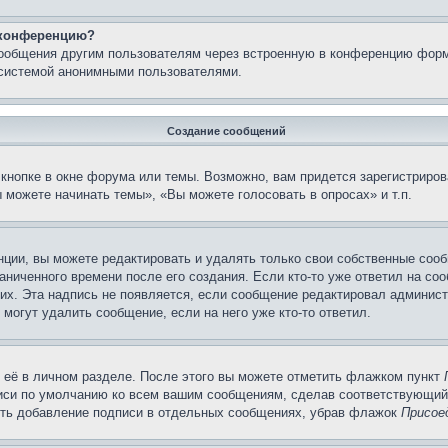
а конференцию?
сообщения другим пользователям через встроенную в конференцию форм
 системой анонимными пользователями.
Создание сообщений
кнопке в окне форума или темы. Возможно, вам придется зарегистриров
 можете начинать темы», «Вы можете голосовать в опросах» и т.п.
ции, вы можете редактировать и удалять только свои собственные сооб
ниченного времени после его создания. Если кто-то уже ответил на со
них. Эта надпись не появляется, если сообщение редактировал админист
 могут удалить сообщение, если на него уже кто-то ответил.
 её в личном разделе. После этого вы можете отметить флажком пункт
писи по умолчанию ко всем вашим сообщениям, сделав соответствующий
нить добавление подписи в отдельных сообщениях, убрав флажок
Присое