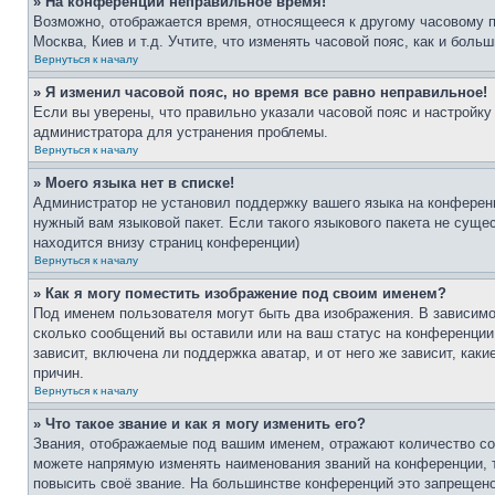
» На конференции неправильное время!
Возможно, отображается время, относящееся к другому часовому поя
Москва, Киев и т.д. Учтите, что изменять часовой пояс, как и бол
Вернуться к началу
» Я изменил часовой пояс, но время все равно неправильное!
Если вы уверены, что правильно указали часовой пояс и настройку
администратора для устранения проблемы.
Вернуться к началу
» Моего языка нет в списке!
Администратор не установил поддержку вашего языка на конференц
нужный вам языковой пакет. Если такого языкового пакета не сущ
находится внизу страниц конференции)
Вернуться к началу
» Как я могу поместить изображение под своим именем?
Под именем пользователя могут быть два изображения. В зависимос
сколько сообщений вы оставили или на ваш статус на конференции.
зависит, включена ли поддержка аватар, и от него же зависит, ка
причин.
Вернуться к началу
» Что такое звание и как я могу изменить его?
Звания, отображаемые под вашим именем, отражают количество со
можете напрямую изменять наименования званий на конференции, 
повысить своё звание. На большинстве конференций это запрещено