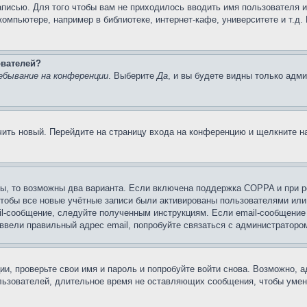
записью. Для того чтобы вам не приходилось вводить имя пользователя 
омпьютере, например в библиотеке, интернет-кафе, университете и т.д.
ователей?
ебывание на конференции
. Выберите
Да
, и вы будете видны только адм
учить новый. Перейдите на страницу входа на конференцию и щелкните 
ы, то возможны два варианта. Если включена поддержка COPPA и при ре
чтобы все новые учётные записи были активированы пользователями или
il-сообщение, следуйте полученным инструкциям. Если email-сообщение 
 ввели правильный адрес email, попробуйте связаться с администраторо
ии, проверьте свои имя и пароль и попробуйте войти снова. Возможно,
льзователей, длительное время не оставляющих сообщения, чтобы умен