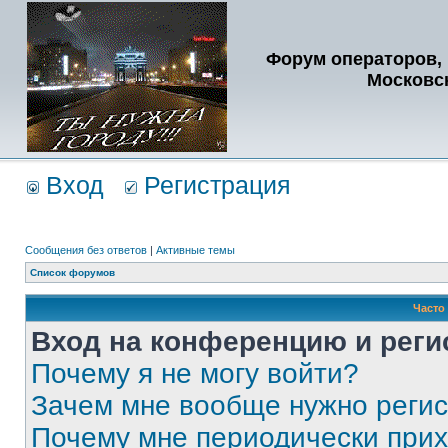
Форум операторов, 
Московс
Вход
Регистрация
Сообщения без ответов
|
Активные темы
Список форумов
Часто
Вход на конференцию и реги
Почему я не могу войти?
Зачем мне вообще нужно реги
Почему мне периодически прих