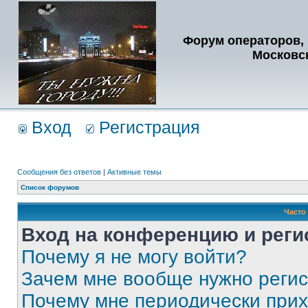
Форум операторов, 
Московс
Вход
Регистрация
Сообщения без ответов
|
Активные темы
Список форумов
Часто
Вход на конференцию и реги
Почему я не могу войти?
Зачем мне вообще нужно реги
Почему мне периодически прих