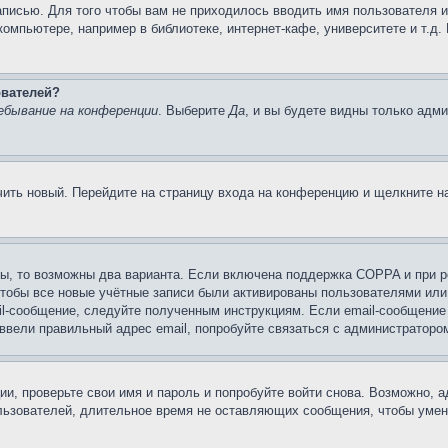
записью. Для того чтобы вам не приходилось вводить имя пользователя 
омпьютере, например в библиотеке, интернет-кафе, университете и т.д.
ователей?
ебывание на конференции
. Выберите
Да
, и вы будете видны только адм
учить новый. Перейдите на страницу входа на конференцию и щелкните 
ы, то возможны два варианта. Если включена поддержка COPPA и при ре
чтобы все новые учётные записи были активированы пользователями или
il-сообщение, следуйте полученным инструкциям. Если email-сообщение 
 ввели правильный адрес email, попробуйте связаться с администраторо
ии, проверьте свои имя и пароль и попробуйте войти снова. Возможно,
льзователей, длительное время не оставляющих сообщения, чтобы умен