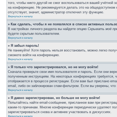
того, чтобы никто другой не смог воспользоваться вашей учётной 
на конференцию. Не рекомендуется делать это на общедоступном к
отсутствует, значит, администратор отключил эту функцию.
Вернуться к началу
» Как сделать, чтобы я не появлялся в списке активных польз
В настройках личного раздела вы найдете опцию
Скрывать моё пр
будете скрытым пользователем.
Вернуться к началу
» Я забыл пароль!
Не паникуйте! Хотя пароль нельзя восстановить, можно легко пол
сможете войти на конференцию.
Вернуться к началу
» Я только что зарегистрировался, но не могу войти!
Сначала проверьте свои имя пользователя и пароль. Если они верн
полученным инструкциям. На некоторых конференциях требуется, 
отображается в процессе регистрации. Если вам был прислано ema
email, либо он заблокирован спам-фильтром. Если вы уверены, что
Вернуться к началу
» Я давно зарегистрирован, но больше не могу войти!
Попытайтесь найти email-сообщение, присланное вам при регистрац
каким-то причинам. Многие конференции периодически удаляют по
зарегистрироваться снова и активнее участвовать в дискуссиях.
Вернуться к началу