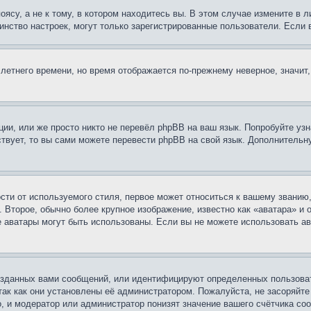
су, а не к тому, в котором находитесь вы. В этом случае измените в ли
ьшинство настроек, могут только зарегистрированные пользователи. Если
 летнего времени, но время отображается по-прежнему неверное, значит
ии, или же просто никто не перевёл phpBB на ваш язык. Попробуйте узн
ествует, то вы сами можете перевести phpBB на свой язык. Дополнител
ти от используемого стиля, первое может относиться к вашему званию, 
 Второе, обычно более крупное изображение, известно как «аватара» и
кие аватары могут быть использованы. Если вы не можете использовать
зданных вами сообщений, или идентифицируют определенных пользоват
так как они установлены её администратором. Пожалуйста, не засоряйт
, и модератор или администратор понизят значение вашего счётчика со