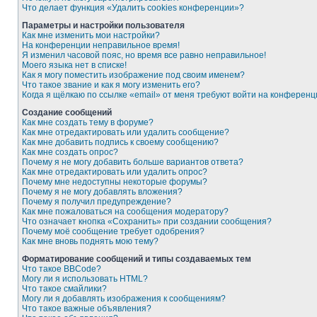
Что делает функция «Удалить cookies конференции»?
Параметры и настройки пользователя
Как мне изменить мои настройки?
На конференции неправильное время!
Я изменил часовой пояс, но время все равно неправильное!
Моего языка нет в списке!
Как я могу поместить изображение под своим именем?
Что такое звание и как я могу изменить его?
Когда я щёлкаю по ссылке «email» от меня требуют войти на конферен
Создание сообщений
Как мне создать тему в форуме?
Как мне отредактировать или удалить сообщение?
Как мне добавить подпись к своему сообщению?
Как мне создать опрос?
Почему я не могу добавить больше вариантов ответа?
Как мне отредактировать или удалить опрос?
Почему мне недоступны некоторые форумы?
Почему я не могу добавлять вложения?
Почему я получил предупреждение?
Как мне пожаловаться на сообщения модератору?
Что означает кнопка «Сохранить» при создании сообщения?
Почему моё сообщение требует одобрения?
Как мне вновь поднять мою тему?
Форматирование сообщений и типы создаваемых тем
Что такое BBCode?
Могу ли я использовать HTML?
Что такое смайлики?
Могу ли я добавлять изображения к сообщениям?
Что такое важные объявления?