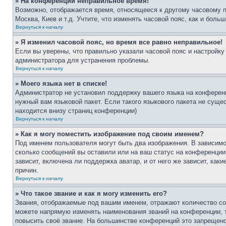
» На конференции неправильное время!
Возможно, отображается время, относящееся к другому часовому поя
Москва, Киев и т.д. Учтите, что изменять часовой пояс, как и бол
Вернуться к началу
» Я изменил часовой пояс, но время все равно неправильное!
Если вы уверены, что правильно указали часовой пояс и настройку
администратора для устранения проблемы.
Вернуться к началу
» Моего языка нет в списке!
Администратор не установил поддержку вашего языка на конференц
нужный вам языковой пакет. Если такого языкового пакета не сущ
находится внизу страниц конференции)
Вернуться к началу
» Как я могу поместить изображение под своим именем?
Под именем пользователя могут быть два изображения. В зависимос
сколько сообщений вы оставили или на ваш статус на конференции.
зависит, включена ли поддержка аватар, и от него же зависит, ка
причин.
Вернуться к началу
» Что такое звание и как я могу изменить его?
Звания, отображаемые под вашим именем, отражают количество со
можете напрямую изменять наименования званий на конференции, 
повысить своё звание. На большинстве конференций это запрещено