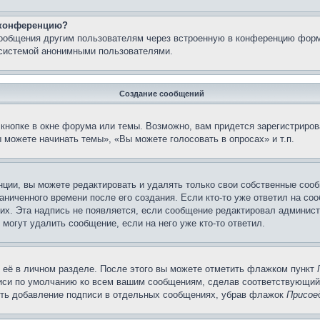
а конференцию?
сообщения другим пользователям через встроенную в конференцию форм
 системой анонимными пользователями.
Создание сообщений
кнопке в окне форума или темы. Возможно, вам придется зарегистриров
 можете начинать темы», «Вы можете голосовать в опросах» и т.п.
ции, вы можете редактировать и удалять только свои собственные сооб
ниченного времени после его создания. Если кто-то уже ответил на со
них. Эта надпись не появляется, если сообщение редактировал админист
 могут удалить сообщение, если на него уже кто-то ответил.
 её в личном разделе. После этого вы можете отметить флажком пункт
писи по умолчанию ко всем вашим сообщениям, сделав соответствующий
нить добавление подписи в отдельных сообщениях, убрав флажок
Присое