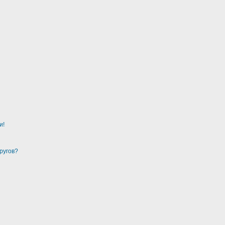
и!
ругов?