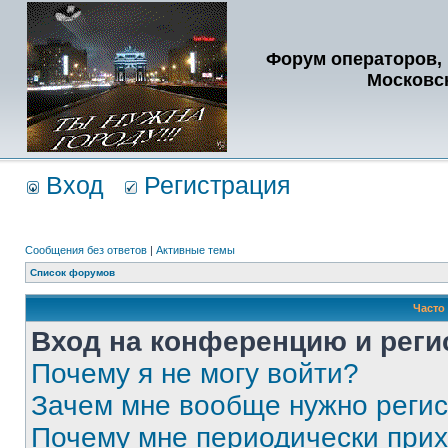
Форум операторов, 
Московс
Вход
Регистрация
Сообщения без ответов
|
Активные темы
Список форумов
Часто
Вход на конференцию и реги
Почему я не могу войти?
Зачем мне вообще нужно реги
Почему мне периодически прих