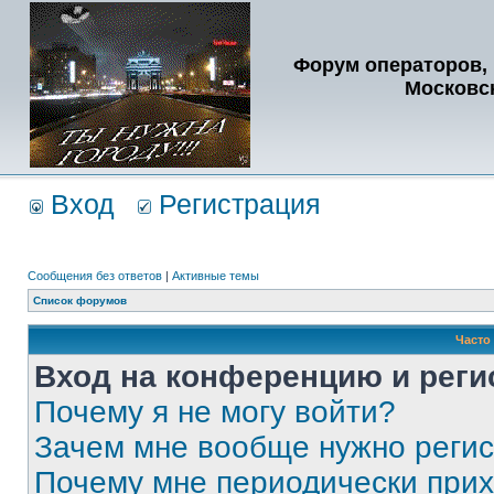
Форум операторов, 
Московс
Вход
Регистрация
Сообщения без ответов
|
Активные темы
Список форумов
Часто
Вход на конференцию и реги
Почему я не могу войти?
Зачем мне вообще нужно реги
Почему мне периодически прих