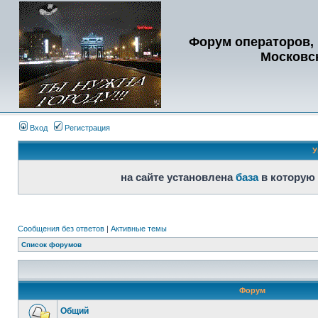
Форум операторов, 
Московс
Вход
Регистрация
У
на сайте установлена
база
в которую
Сообщения без ответов
|
Активные темы
Список форумов
Форум
Общий