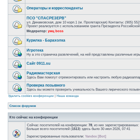
Операторы и корреспонденты
ПСО "СПАСРЕЗЕРВ"
ул. Динамовская, дом 10 корп.1 (м. Пролетарская) Контакты: (905) 552-
Проект реализуется с использованием гранта Президента Российской
Модератор:
умц boss
Курилка - Барахолка
Игротека
Ну а это страничка развлечений, на ней представлены различные игр
Сайт 0911.su
Радиомастерская
Здесь Вам помогут отремонтировать или настроить любую радиоаппа
Проверка позывного
Здесь вы можете проверить уникальность Вашего лирического позыв
Удалить cookies конференции
|
Наша команда
Список форумов
Кто сейчас на конференции
Сейчас посетителей на конференции:
78
, из них зарегистрированных:
Больше всего посетителей (
1513
) здесь было 30 июл 2026, 07:41
Зарегистрированные пользователи:
Yandex [Bot]