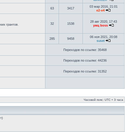
03 мар 2016, 21:01
63
3417
e2-e4
28 авг 2020, 17:43
32
1538
ких грантов.
умц boss
06 ноя 2021, 20:08
285
9458
suset
Переходов по ссылке: 35468
Переходов по ссылке: 44236
Переходов по ссылке: 31352
Часовой пояс: UTC + 3 часа
т)