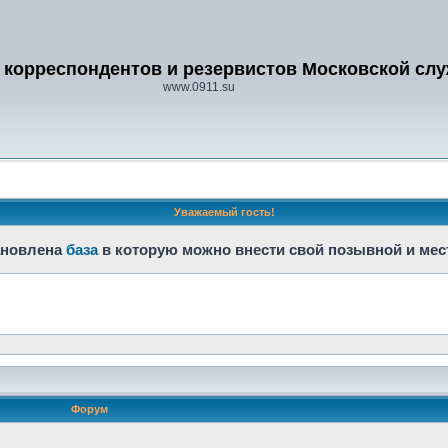
 корреспондентов и резервистов Московской сл
www.0911.su
Уважаемый гость!
тановлена
база
в которую можно внести свой позывной и ме
Форум