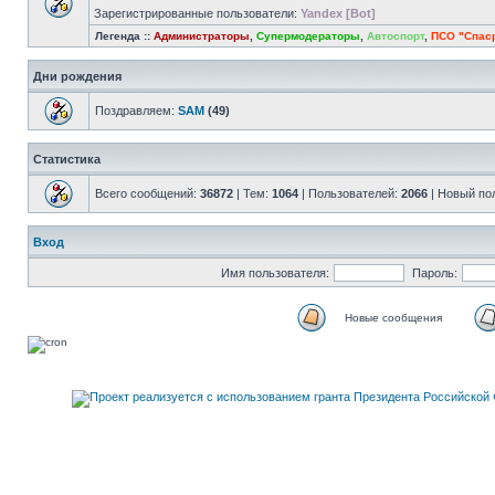
Зарегистрированные пользователи:
Yandex [Bot]
Легенда ::
Администраторы
,
Супермодераторы
,
Автоспорт
,
ПСО "Спас
Дни рождения
Поздравляем:
SAM
(49)
Статистика
Всего сообщений:
36872
| Тем:
1064
| Пользователей:
2066
| Новый по
Вход
Имя пользователя:
Пароль:
Новые сообщения