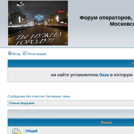
Форум операторов, 
Московс
Вход
Регистрация
У
на сайте установлена
база
в которую
Сообщения без ответов
|
Активные темы
Список форумов
Форум
Общий