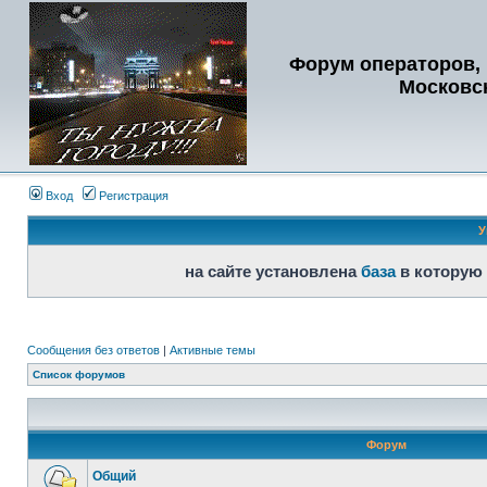
Форум операторов, 
Московс
Вход
Регистрация
У
на сайте установлена
база
в которую
Сообщения без ответов
|
Активные темы
Список форумов
Форум
Общий