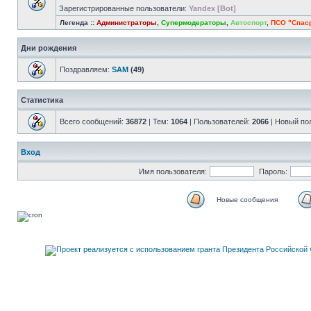
Зарегистрированные пользователи:
Yandex [Bot]
Легенда ::
Администраторы
,
Супермодераторы
,
Автоспорт
,
ПСО "Спас
Дни рождения
Поздравляем:
SAM
(49)
Статистика
Всего сообщений:
36872
| Тем:
1064
| Пользователей:
2066
| Новый по
Вход
Имя пользователя:
Пароль:
Новые сообщения