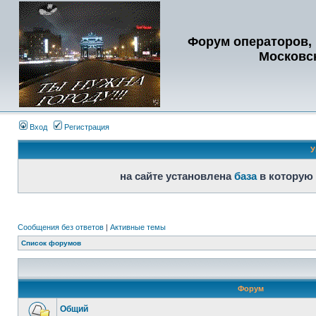
Форум операторов, 
Московс
Вход
Регистрация
У
на сайте установлена
база
в которую
Сообщения без ответов
|
Активные темы
Список форумов
Форум
Общий