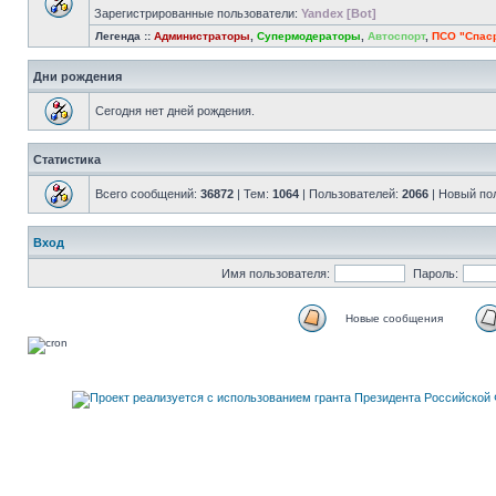
Зарегистрированные пользователи:
Yandex [Bot]
Легенда ::
Администраторы
,
Супермодераторы
,
Автоспорт
,
ПСО "Спас
Дни рождения
Сегодня нет дней рождения.
Статистика
Всего сообщений:
36872
| Тем:
1064
| Пользователей:
2066
| Новый по
Вход
Имя пользователя:
Пароль:
Новые сообщения