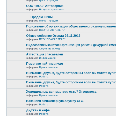
в форуме
куплю - продам
ООО "МСС" Автосервис
в форуме
На правах рекламы
Продаю шины
в форуме
куплю - продам
Положение об организации общественного самоуправлен
в форуме
ПСО "СПАСРЕЗЕРВ"
Общее собрание Отряда 26.11.2016
в форуме
ПСО "СПАСРЕЗЕРВ"
Видеозапись занятия Организация работы дежурной см
в форуме
Обучение в УМЦ
Аттестация спасателей
в форуме
Информация
Помогите найти мануал
в форуме
Нужна помощь
Внимание, друзья, будте осторожны если вы хотите купи
в форуме
Работа
Внимание, друзья, будте осторожны если вы хотите купи
в форуме
Работа
Холодильных дел мастера есть? Отзовитесь!
в форуме
Нужна помощь
Вакансия в инженерную службу ОГЭ.
в форуме
Работа
Диджей в кафе
в форуме
Работа