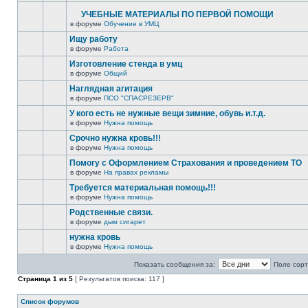
УЧЕБНЫЕ МАТЕРИАЛЫ ПО ПЕРВОЙ ПОМОЩИ
в форуме
Обучение в УМЦ
Ищу работу
в форуме
Работа
Изготовление стенда в умц
в форуме
Общий
Наглядная агитация
в форуме
ПСО "СПАСРЕЗЕРВ"
У кого есть не нужные вещи зимние, обувь и.т.д.
в форуме
Нужна помощь
Срочно нужна кровь!!!
в форуме
Нужна помощь
Помогу с Оформлением Страхования и проведением ТО
в форуме
На правах рекламы
Требуется материальная помощь!!!
в форуме
Нужна помощь
Родственные связи.
в форуме
дым сигарет
нужна кровь
в форуме
Нужна помощь
Показать сообщения за:
Поле сорт
Страница
1
из
5
[ Результатов поиска: 117 ]
Список форумов