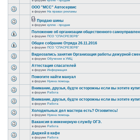
в форуме
куплю - продам
ООО "МСС" Автосервис
в форуме
На правах рекламы
Продаю шины
в форуме
куплю - продам
Положение об организации общественного самоуправлен
в форуме
ПСО "СПАСРЕЗЕРВ"
Общее собрание Отряда 26.11.2016
в форуме
ПСО "СПАСРЕЗЕРВ"
Видеозапись занятия Организация работы дежурной см
в форуме
Обучение в УМЦ
Аттестация спасателей
в форуме
Информация
Помогите найти мануал
в форуме
Нужна помощь
Внимание, друзья, будте осторожны если вы хотите купи
в форуме
Работа
Внимание, друзья, будте осторожны если вы хотите купи
в форуме
Работа
Холодильных дел мастера есть? Отзовитесь!
в форуме
Нужна помощь
Вакансия в инженерную службу ОГЭ.
в форуме
Работа
Диджей в кафе
в форуме
Работа