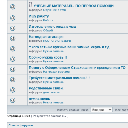
УЧЕБНЫЕ МАТЕРИАЛЫ ПО ПЕРВОЙ ПОМОЩИ
в форуме
Обучение в УМЦ
Ищу работу
в форуме
Работа
Изготовление стенда в умц
в форуме
Общий
Наглядная агитация
в форуме
ПСО "СПАСРЕЗЕРВ"
У кого есть не нужные вещи зимние, обувь и.т.д.
в форуме
Нужна помощь
Срочно нужна кровь!!!
в форуме
Нужна помощь
Помогу с Оформлением Страхования и проведением ТО
в форуме
На правах рекламы
Требуется материальная помощь!!!
в форуме
Нужна помощь
Родственные связи.
в форуме
дым сигарет
нужна кровь
в форуме
Нужна помощь
Показать сообщения за:
Поле сорт
Страница
1
из
5
[ Результатов поиска: 117 ]
Список форумов