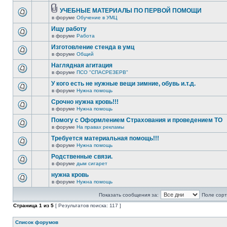
УЧЕБНЫЕ МАТЕРИАЛЫ ПО ПЕРВОЙ ПОМОЩИ
в форуме
Обучение в УМЦ
Ищу работу
в форуме
Работа
Изготовление стенда в умц
в форуме
Общий
Наглядная агитация
в форуме
ПСО "СПАСРЕЗЕРВ"
У кого есть не нужные вещи зимние, обувь и.т.д.
в форуме
Нужна помощь
Срочно нужна кровь!!!
в форуме
Нужна помощь
Помогу с Оформлением Страхования и проведением ТО
в форуме
На правах рекламы
Требуется материальная помощь!!!
в форуме
Нужна помощь
Родственные связи.
в форуме
дым сигарет
нужна кровь
в форуме
Нужна помощь
Показать сообщения за:
Поле сорт
Страница
1
из
5
[ Результатов поиска: 117 ]
Список форумов