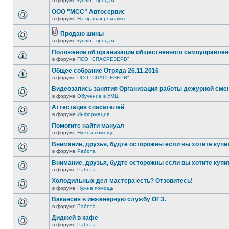
в форуме
куплю - продам
ООО "МСС" Автосервис
в форуме
На правах рекламы
Продаю шины
в форуме
куплю - продам
Положение об организации общественного самоуправлен
в форуме
ПСО "СПАСРЕЗЕРВ"
Общее собрание Отряда 26.11.2016
в форуме
ПСО "СПАСРЕЗЕРВ"
Видеозапись занятия Организация работы дежурной см
в форуме
Обучение в УМЦ
Аттестация спасателей
в форуме
Информация
Помогите найти мануал
в форуме
Нужна помощь
Внимание, друзья, будте осторожны если вы хотите купи
в форуме
Работа
Внимание, друзья, будте осторожны если вы хотите купи
в форуме
Работа
Холодильных дел мастера есть? Отзовитесь!
в форуме
Нужна помощь
Вакансия в инженерную службу ОГЭ.
в форуме
Работа
Диджей в кафе
в форуме
Работа