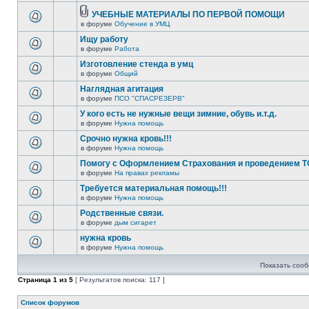
УЧЕБНЫЕ МАТЕРИАЛЫ ПО ПЕРВОЙ ПОМОЩИ
в форуме
Обучение в УМЦ
Ищу работу
в форуме
Работа
Изготовление стенда в умц
в форуме
Общий
Наглядная агитация
в форуме
ПСО "СПАСРЕЗЕРВ"
У кого есть не нужные вещи зимние, обувь и.т.д.
в форуме
Нужна помощь
Срочно нужна кровь!!!
в форуме
Нужна помощь
Помогу с Оформлением Страхования и проведением Т
в форуме
На правах рекламы
Требуется материальная помощь!!!
в форуме
Нужна помощь
Родственные связи.
в форуме
дым сигарет
нужна кровь
в форуме
Нужна помощь
Показать сооб
Страница
1
из
5
[ Результатов поиска: 117 ]
Список форумов