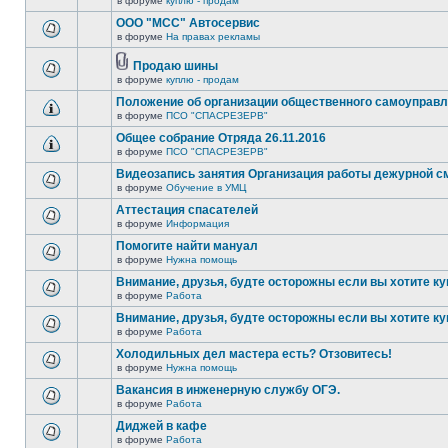
в форуме
куплю - продам
ООО "МСС" Автосервис
в форуме
На правах рекламы
Продаю шины
в форуме
куплю - продам
Положение об организации общественного самоуправ
в форуме
ПСО "СПАСРЕЗЕРВ"
Общее собрание Отряда 26.11.2016
в форуме
ПСО "СПАСРЕЗЕРВ"
Видеозапись занятия Организация работы дежурной 
в форуме
Обучение в УМЦ
Аттестация спасателей
в форуме
Информация
Помогите найти мануал
в форуме
Нужна помощь
Внимание, друзья, будте осторожны если вы хотите ку
в форуме
Работа
Внимание, друзья, будте осторожны если вы хотите ку
в форуме
Работа
Холодильных дел мастера есть? Отзовитесь!
в форуме
Нужна помощь
Вакансия в инженерную службу ОГЭ.
в форуме
Работа
Диджей в кафе
в форуме
Работа