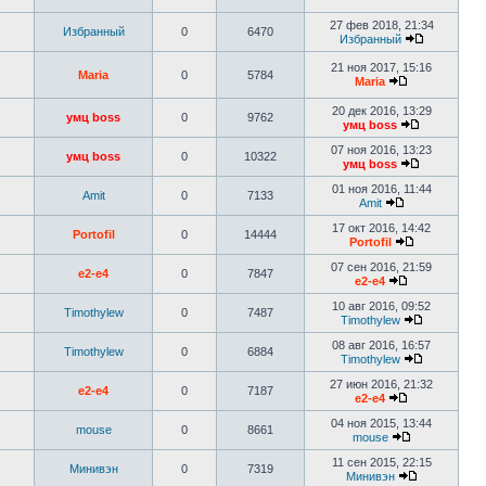
27 фев 2018, 21:34
Избранный
0
6470
Избранный
21 ноя 2017, 15:16
Maria
0
5784
Maria
20 дек 2016, 13:29
умц boss
0
9762
умц boss
07 ноя 2016, 13:23
умц boss
0
10322
умц boss
01 ноя 2016, 11:44
Аmit
0
7133
Аmit
17 окт 2016, 14:42
Portofil
0
14444
Portofil
07 сен 2016, 21:59
e2-e4
0
7847
e2-e4
10 авг 2016, 09:52
Timothylew
0
7487
Timothylew
08 авг 2016, 16:57
Timothylew
0
6884
Timothylew
27 июн 2016, 21:32
e2-e4
0
7187
e2-e4
04 ноя 2015, 13:44
mouse
0
8661
mouse
11 сен 2015, 22:15
Минивэн
0
7319
Минивэн