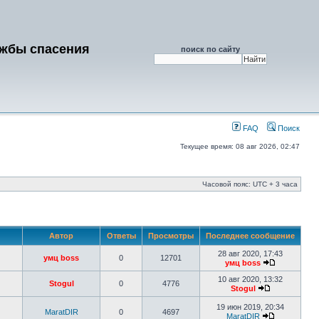
ужбы спасения
поиск по сайту
FAQ
Поиск
Текущее время: 08 авг 2026, 02:47
Часовой пояс: UTC + 3 часа
Автор
Ответы
Просмотры
Последнее сообщение
28 авг 2020, 17:43
умц boss
0
12701
умц boss
10 авг 2020, 13:32
Stogul
0
4776
Stogul
19 июн 2019, 20:34
MaratDIR
0
4697
MaratDIR