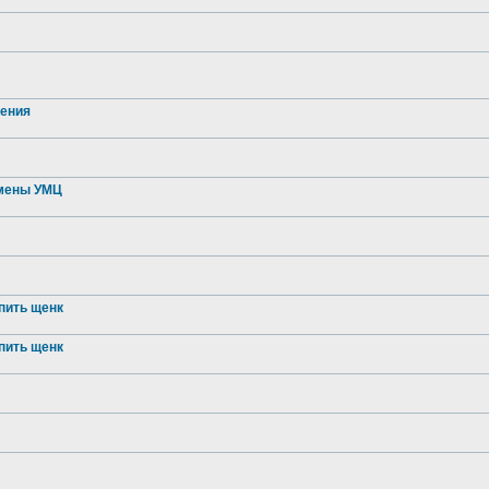
ления
смены УМЦ
пить щенк
пить щенк