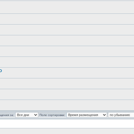
О
щения за:
Поле сортировки: