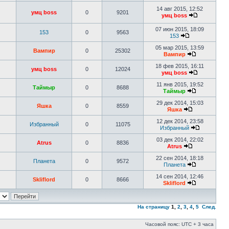
14 авг 2015, 12:52
умц boss
0
9201
умц boss
07 июн 2015, 18:09
153
0
9563
153
05 мар 2015, 13:59
Вампир
0
25302
Вампир
18 фев 2015, 16:11
умц boss
0
12024
умц boss
11 янв 2015, 19:52
Таймыр
0
8688
Таймыр
29 дек 2014, 15:03
Яшка
0
8559
Яшка
12 дек 2014, 23:58
Избранный
0
11075
Избранный
03 дек 2014, 22:02
Atrus
0
8836
Atrus
22 сен 2014, 18:18
Планета
0
9572
Планета
14 сен 2014, 12:46
Skliflord
0
8666
Skliflord
На страницу
1
,
2
,
3
,
4
,
5
След.
Часовой пояс: UTC + 3 часа