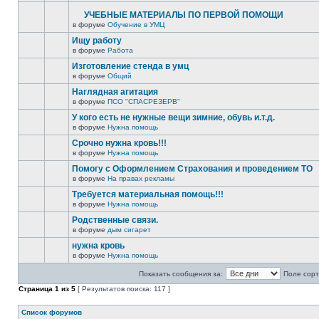
УЧЕБНЫЕ МАТЕРИАЛЫ ПО ПЕРВОЙ ПОМОЩИ
в форуме
Обучение в УМЦ
Ищу работу
в форуме
Работа
Изготовление стенда в умц
в форуме
Общий
Наглядная агитация
в форуме
ПСО "СПАСРЕЗЕРВ"
У кого есть не нужные вещи зимние, обувь и.т.д.
в форуме
Нужна помощь
Срочно нужна кровь!!!
в форуме
Нужна помощь
Помогу с Оформлением Страхования и проведением ТО
в форуме
На правах рекламы
Требуется материальная помощь!!!
в форуме
Нужна помощь
Родственные связи.
в форуме
дым сигарет
нужна кровь
в форуме
Нужна помощь
Показать сообщения за:
Поле сорт
Страница
1
из
5
[ Результатов поиска: 117 ]
Список форумов