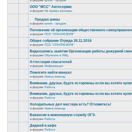
в форуме
куплю - продам
ООО "МСС" Автосервис
в форуме
На правах рекламы
Продаю шины
в форуме
куплю - продам
Положение об организации общественного самоуправлен
в форуме
ПСО "СПАСРЕЗЕРВ"
Общее собрание Отряда 26.11.2016
в форуме
ПСО "СПАСРЕЗЕРВ"
Видеозапись занятия Организация работы дежурной см
в форуме
Обучение в УМЦ
Аттестация спасателей
в форуме
Информация
Помогите найти мануал
в форуме
Нужна помощь
Внимание, друзья, будте осторожны если вы хотите купи
в форуме
Работа
Внимание, друзья, будте осторожны если вы хотите купи
в форуме
Работа
Холодильных дел мастера есть? Отзовитесь!
в форуме
Нужна помощь
Вакансия в инженерную службу ОГЭ.
в форуме
Работа
Диджей в кафе
в форуме
Работа