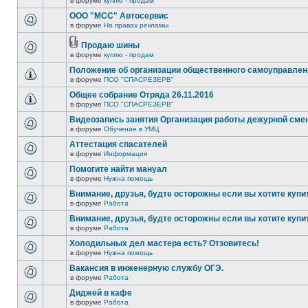
в форуме
куплю - продам
ООО "МСС" Автосервис
в форуме
На правах рекламы
Продаю шины
в форуме
куплю - продам
Положение об организации общественного самоуправлен
в форуме
ПСО "СПАСРЕЗЕРВ"
Общее собрание Отряда 26.11.2016
в форуме
ПСО "СПАСРЕЗЕРВ"
Видеозапись занятия Организация работы дежурной см
в форуме
Обучение в УМЦ
Аттестация спасателей
в форуме
Информация
Помогите найти мануал
в форуме
Нужна помощь
Внимание, друзья, будте осторожны если вы хотите купи
в форуме
Работа
Внимание, друзья, будте осторожны если вы хотите купи
в форуме
Работа
Холодильных дел мастера есть? Отзовитесь!
в форуме
Нужна помощь
Вакансия в инженерную службу ОГЭ.
в форуме
Работа
Диджей в кафе
в форуме
Работа