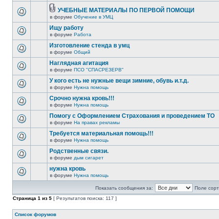
УЧЕБНЫЕ МАТЕРИАЛЫ ПО ПЕРВОЙ ПОМОЩИ
в форуме
Обучение в УМЦ
Ищу работу
в форуме
Работа
Изготовление стенда в умц
в форуме
Общий
Наглядная агитация
в форуме
ПСО "СПАСРЕЗЕРВ"
У кого есть не нужные вещи зимние, обувь и.т.д.
в форуме
Нужна помощь
Срочно нужна кровь!!!
в форуме
Нужна помощь
Помогу с Оформлением Страхования и проведением ТО
в форуме
На правах рекламы
Требуется материальная помощь!!!
в форуме
Нужна помощь
Родственные связи.
в форуме
дым сигарет
нужна кровь
в форуме
Нужна помощь
Показать сообщения за:
Поле сорт
Страница
1
из
5
[ Результатов поиска: 117 ]
Список форумов