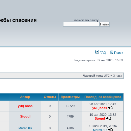
ужбы спасения
поиск по сайту
FAQ
Поиск
Текущее время: 09 авг 2026, 15:03
Часовой пояс: UTC + 3 часа
Автор
Ответы
Просмотры
Последнее сообщение
28 авг 2020, 17:43
умц boss
0
12729
умц boss
10 авг 2020, 13:32
Stogul
0
4789
Stogul
19 июн 2019, 20:34
MaratDIR
0
4706
MaratDIR