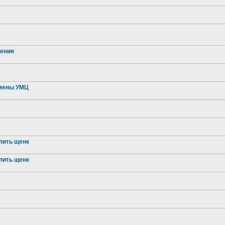
ления
смены УМЦ
пить щенк
пить щенк