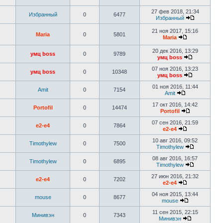
27 фев 2018, 21:34
Избранный
0
6477
Избранный
21 ноя 2017, 15:16
Maria
0
5801
Maria
20 дек 2016, 13:29
умц boss
0
9789
умц boss
07 ноя 2016, 13:23
умц boss
0
10348
умц boss
01 ноя 2016, 11:44
Аmit
0
7154
Аmit
17 окт 2016, 14:42
Portofil
0
14474
Portofil
07 сен 2016, 21:59
e2-e4
0
7864
e2-e4
10 авг 2016, 09:52
Timothylew
0
7500
Timothylew
08 авг 2016, 16:57
Timothylew
0
6895
Timothylew
27 июн 2016, 21:32
e2-e4
0
7202
e2-e4
04 ноя 2015, 13:44
mouse
0
8677
mouse
11 сен 2015, 22:15
Минивэн
0
7343
Минивэн