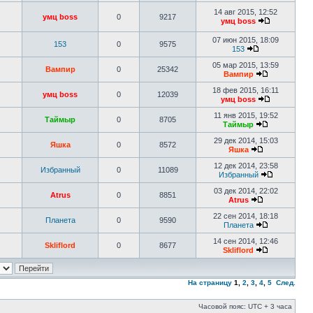
14 авг 2015, 12:52
умц boss
0
9217
умц boss
07 июн 2015, 18:09
153
0
9575
153
05 мар 2015, 13:59
Вампир
0
25342
Вампир
18 фев 2015, 16:11
умц boss
0
12039
умц boss
11 янв 2015, 19:52
Таймыр
0
8705
Таймыр
29 дек 2014, 15:03
Яшка
0
8572
Яшка
12 дек 2014, 23:58
Избранный
0
11089
Избранный
03 дек 2014, 22:02
Atrus
0
8851
Atrus
22 сен 2014, 18:18
Планета
0
9590
Планета
14 сен 2014, 12:46
Skliflord
0
8677
Skliflord
На страницу
1
,
2
,
3
,
4
,
5
След.
Часовой пояс: UTC + 3 часа