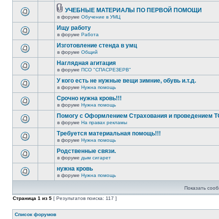
УЧЕБНЫЕ МАТЕРИАЛЫ ПО ПЕРВОЙ ПОМОЩИ
в форуме
Обучение в УМЦ
Ищу работу
в форуме
Работа
Изготовление стенда в умц
в форуме
Общий
Наглядная агитация
в форуме
ПСО "СПАСРЕЗЕРВ"
У кого есть не нужные вещи зимние, обувь и.т.д.
в форуме
Нужна помощь
Срочно нужна кровь!!!
в форуме
Нужна помощь
Помогу с Оформлением Страхования и проведением Т
в форуме
На правах рекламы
Требуется материальная помощь!!!
в форуме
Нужна помощь
Родственные связи.
в форуме
дым сигарет
нужна кровь
в форуме
Нужна помощь
Показать сооб
Страница
1
из
5
[ Результатов поиска: 117 ]
Список форумов