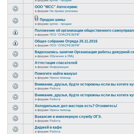
в форуме
куплю - продам
ООО "МСС" Автосервис
в форуме
На правах рекламы
Продаю шины
в форуме
куплю - продам
Положение об организации общественного самоуправ
в форуме
ПСО "СПАСРЕЗЕРВ"
Общее собрание Отряда 26.11.2016
в форуме
ПСО "СПАСРЕЗЕРВ"
Видеозапись занятия Организация работы дежурной 
в форуме
Обучение в УМЦ
Аттестация спасателей
в форуме
Информация
Помогите найти мануал
в форуме
Нужна помощь
Внимание, друзья, будте осторожны если вы хотите ку
в форуме
Работа
Внимание, друзья, будте осторожны если вы хотите ку
в форуме
Работа
Холодильных дел мастера есть? Отзовитесь!
в форуме
Нужна помощь
Вакансия в инженерную службу ОГЭ.
в форуме
Работа
Диджей в кафе
в форуме
Работа