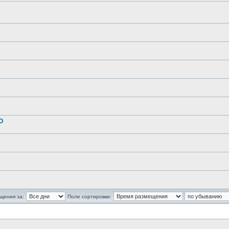
О
щения за:
Поле сортировки: