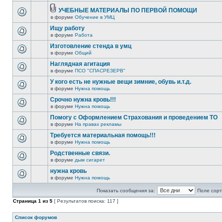
УЧЕБНЫЕ МАТЕРИАЛЫ ПО ПЕРВОЙ ПОМОЩИ
в форуме
Обучение в УМЦ
Ищу работу
в форуме
Работа
Изготовление стенда в умц
в форуме
Общий
Наглядная агитация
в форуме
ПСО "СПАСРЕЗЕРВ"
У кого есть не нужные вещи зимние, обувь и.т.д.
в форуме
Нужна помощь
Срочно нужна кровь!!!
в форуме
Нужна помощь
Помогу с Оформлением Страхования и проведением ТО
в форуме
На правах рекламы
Требуется материальная помощь!!!
в форуме
Нужна помощь
Родственные связи.
в форуме
дым сигарет
нужна кровь
в форуме
Нужна помощь
Показать сообщения за:
Поле сорт
Страница
1
из
5
[ Результатов поиска: 117 ]
Список форумов