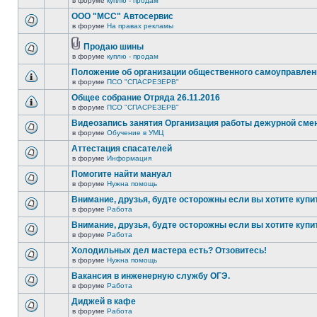
в форуме
куплю - продам
ООО "МСС" Автосервис
в форуме
На правах рекламы
Продаю шины
в форуме
куплю - продам
Положение об организации общественного самоуправлен
в форуме
ПСО "СПАСРЕЗЕРВ"
Общее собрание Отряда 26.11.2016
в форуме
ПСО "СПАСРЕЗЕРВ"
Видеозапись занятия Организация работы дежурной см
в форуме
Обучение в УМЦ
Аттестация спасателей
в форуме
Информация
Помогите найти мануал
в форуме
Нужна помощь
Внимание, друзья, будте осторожны если вы хотите купи
в форуме
Работа
Внимание, друзья, будте осторожны если вы хотите купи
в форуме
Работа
Холодильных дел мастера есть? Отзовитесь!
в форуме
Нужна помощь
Вакансия в инженерную службу ОГЭ.
в форуме
Работа
Диджей в кафе
в форуме
Работа