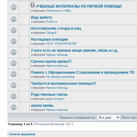
УЧЕБНЫЕ МАТЕРИАЛЫ ПО ПЕРВОЙ ПОМОЩИ
в форуме
Обучение в УМЦ
Ищу работу
в форуме
Работа
Изготовление стенда в умц
в форуме
Общий
Наглядная агитация
в форуме
ПСО "СПАСРЕЗЕРВ"
У кого есть не нужные вещи зимние, обувь и.т.д.
в форуме
Нужна помощь
Срочно нужна кровь!!!
в форуме
Нужна помощь
Помогу с Оформлением Страхования и проведением ТО
в форуме
На правах рекламы
Требуется материальная помощь!!!
в форуме
Нужна помощь
Родственные связи.
в форуме
дым сигарет
нужна кровь
в форуме
Нужна помощь
Показать сообщения за:
Поле сорт
Страница
1
из
5
[ Результатов поиска: 117 ]
Список форумов