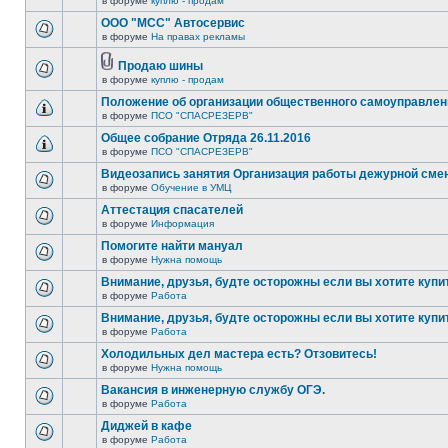
в форуме
куплю - продам
ООО "МСС" Автосервис
в форуме
На правах рекламы
Продаю шины
в форуме
куплю - продам
Положение об организации общественного самоуправлен
в форуме
ПСО "СПАСРЕЗЕРВ"
Общее собрание Отряда 26.11.2016
в форуме
ПСО "СПАСРЕЗЕРВ"
Видеозапись занятия Организация работы дежурной см
в форуме
Обучение в УМЦ
Аттестация спасателей
в форуме
Информация
Помогите найти мануал
в форуме
Нужна помощь
Внимание, друзья, будте осторожны если вы хотите купи
в форуме
Работа
Внимание, друзья, будте осторожны если вы хотите купи
в форуме
Работа
Холодильных дел мастера есть? Отзовитесь!
в форуме
Нужна помощь
Вакансия в инженерную службу ОГЭ.
в форуме
Работа
Диджей в кафе
в форуме
Работа