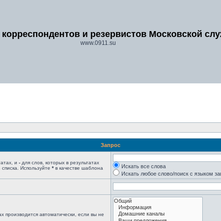
 корреспондентов и резервистов Московской сл
www.0911.su
Запрос
татах, и
-
для слов, которых в результатах
Искать все слова
 списка. Используйте
*
в качестве шаблона
Искать любое слово/поиск с языком з
х производится автоматически, если вы не