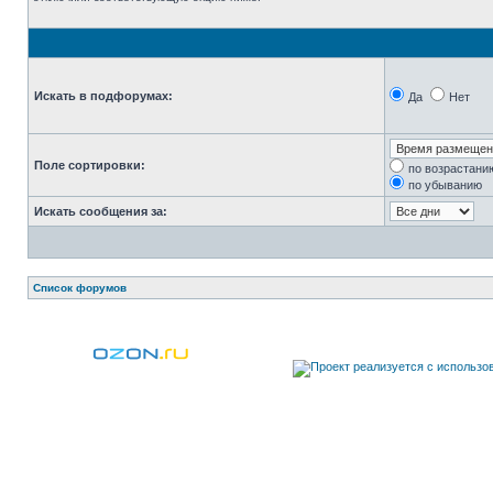
Искать в подфорумах:
Да
Нет
Поле сортировки:
по возрастани
по убыванию
Искать сообщения за:
Список форумов