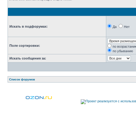
Искать в подфорумах:
Да
Нет
Поле сортировки:
по возрастани
по убыванию
Искать сообщения за:
Список форумов