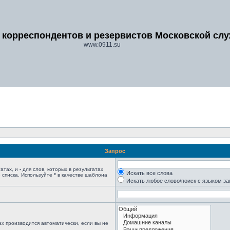
 корреспондентов и резервистов Московской сл
www.0911.su
Запрос
татах, и
-
для слов, которых в результатах
Искать все слова
 списка. Используйте
*
в качестве шаблона
Искать любое слово/поиск с языком з
х производится автоматически, если вы не