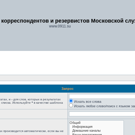
 корреспондентов и резервистов Московской сл
www.0911.su
Запрос
татах, и
-
для слов, которых в результатах
Искать все слова
 списка. Используйте
*
в качестве шаблона
Искать любое слово/поиск с языком з
х производится автоматически, если вы не