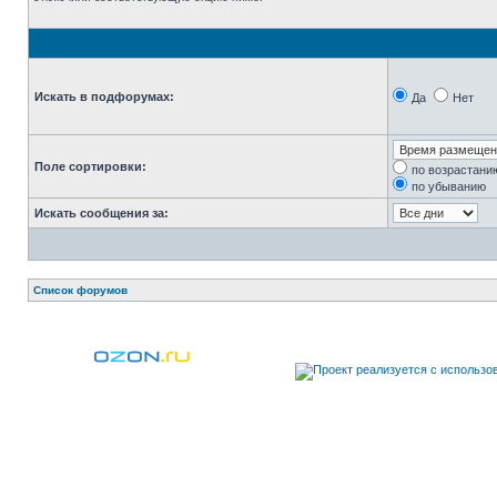
Искать в подфорумах:
Да
Нет
Поле сортировки:
по возрастани
по убыванию
Искать сообщения за:
Список форумов