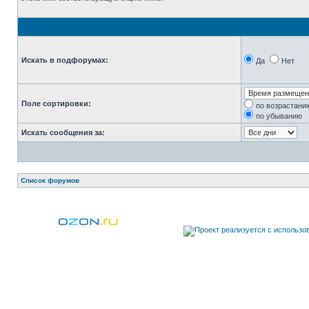
Искать в подфорумах:
Да
Нет
Поле сортировки:
по возрастани
по убыванию
Искать сообщения за:
Список форумов