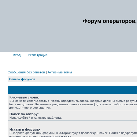
Форум операторов,
Вход
Регистрация
Сообщения без ответов
|
Активные темы
Список форумов
Ключевые слова:
Вы можете использовать
+
, чтобы определить слова, которые должны быть в резуль
быть не должно. Вы можете разделить слова символом
|
для поиска любого слова из
для частичного совпадения.
Поиск по автору:
Используйте * в качестве шаблона.
Искать в форумах:
Выберите форум или форумы, в которых будет произведен поиск. Поиск в подфорума
отключили соответствующую опцию ниже.