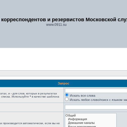
 корреспондентов и резервистов Московской сл
www.0911.su
Запрос
татах, и
-
для слов, которых в результатах
Искать все слова
 списка. Используйте
*
в качестве шаблона
Искать любое слово/поиск с языком з
х производится автоматически, если вы не