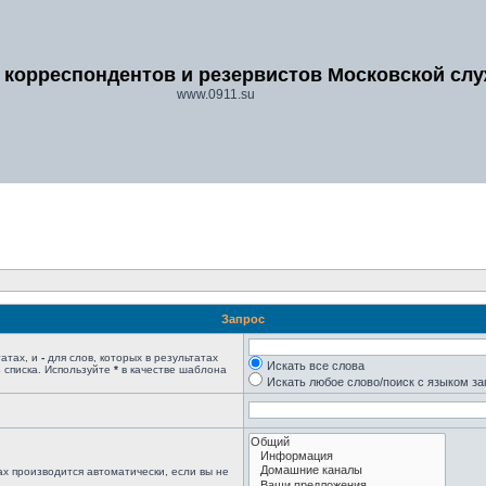
 корреспондентов и резервистов Московской сл
www.0911.su
Запрос
татах, и
-
для слов, которых в результатах
Искать все слова
 списка. Используйте
*
в качестве шаблона
Искать любое слово/поиск с языком з
х производится автоматически, если вы не