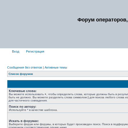
Форум операторов,
Вход
Регистрация
Сообщения без ответов
|
Активные темы
Список форумов
Ключевые слова:
Вы можете использовать
+
, чтобы определить слова, которые должны быть в резуль
быть не должно. Вы можете разделить слова символом
|
для поиска любого слова из
для частичного совпадения.
Поиск по автору:
Используйте * в качестве шаблона.
Искать в форумах:
Выберите форум или форумы, в которых будет произведен поиск. Поиск в подфорума
отключили соответствующую опцию ниже.