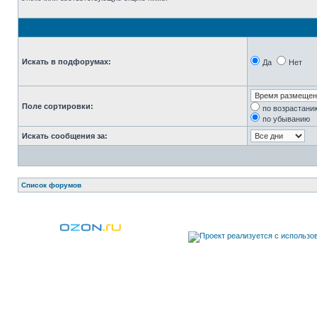
Искать в подфорумах:
Да
Нет
Поле сортировки:
по возрастани
по убыванию
Искать сообщения за:
Список форумов