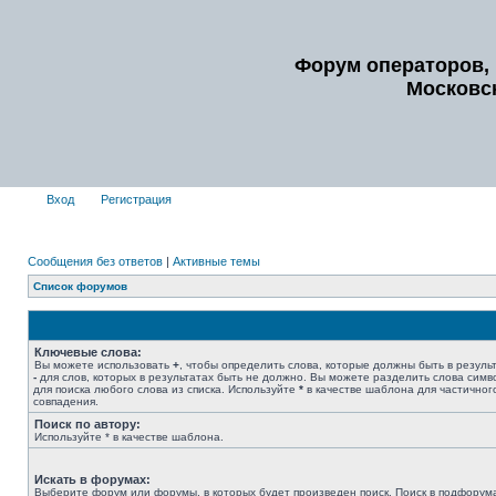
Форум операторов, 
Московс
Вход
Регистрация
Сообщения без ответов
|
Активные темы
Список форумов
Ключевые слова:
Вы можете использовать
+
, чтобы определить слова, которые должны быть в результ
-
для слов, которых в результатах быть не должно. Вы можете разделить слова сим
для поиска любого слова из списка. Используйте
*
в качестве шаблона для частичног
совпадения.
Поиск по автору:
Используйте * в качестве шаблона.
Искать в форумах:
Выберите форум или форумы, в которых будет произведен поиск. Поиск в подфорум