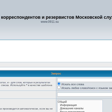
 корреспондентов и резервистов Московской сл
www.0911.su
Запрос
татах, и
-
для слов, которых в результатах
Искать все слова
 списка. Используйте
*
в качестве шаблона
Искать любое слово/поиск с языком з
х производится автоматически, если вы не