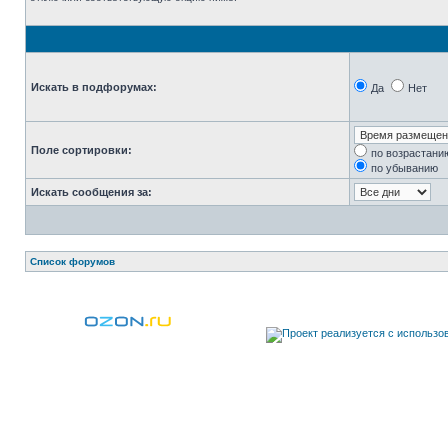
Искать в подфорумах:
Да
Нет
Поле сортировки:
по возрастани
по убыванию
Искать сообщения за:
Список форумов