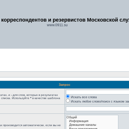
 корреспондентов и резервистов Московской сл
www.0911.su
Запрос
татах, и
-
для слов, которых в результатах
Искать все слова
 списка. Используйте
*
в качестве шаблона
Искать любое слово/поиск с языком з
х производится автоматически, если вы не