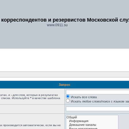
 корреспондентов и резервистов Московской сл
www.0911.su
Запрос
татах, и
-
для слов, которых в результатах
Искать все слова
 списка. Используйте
*
в качестве шаблона
Искать любое слово/поиск с языком з
х производится автоматически, если вы не