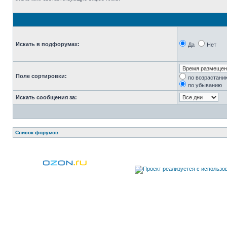
Искать в подфорумах:
Да
Нет
Поле сортировки:
по возрастани
по убыванию
Искать сообщения за:
Список форумов