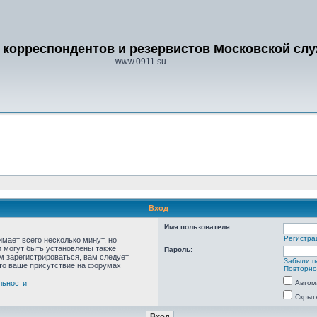
 корреспондентов и резервистов Московской сл
www.0911.su
Вход
Имя пользователя:
Регистра
мает всего несколько минут, но
 могут быть установлены также
Пароль:
м зарегистрироваться, вам следует
Забыли п
что ваше присутствие на форумах
Повторно
льности
Автом
Скрыт