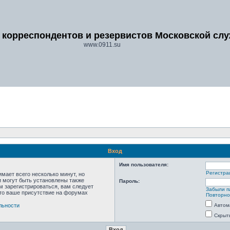
 корреспондентов и резервистов Московской сл
www.0911.su
Вход
Имя пользователя:
Регистра
мает всего несколько минут, но
 могут быть установлены также
Пароль:
м зарегистрироваться, вам следует
Забыли п
что ваше присутствие на форумах
Повторно
льности
Автом
Скрыт