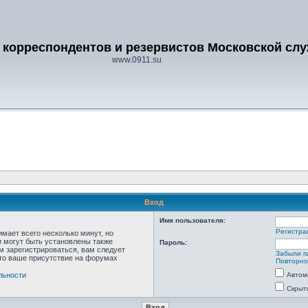
 корреспондентов и резервистов Московской сл
www.0911.su
Вход
Имя пользователя:
Регистра
мает всего несколько минут, но
 могут быть установлены также
Пароль:
м зарегистрироваться, вам следует
Забыли п
что ваше присутствие на форумах
Повторно
льности
Автом
Скрыт