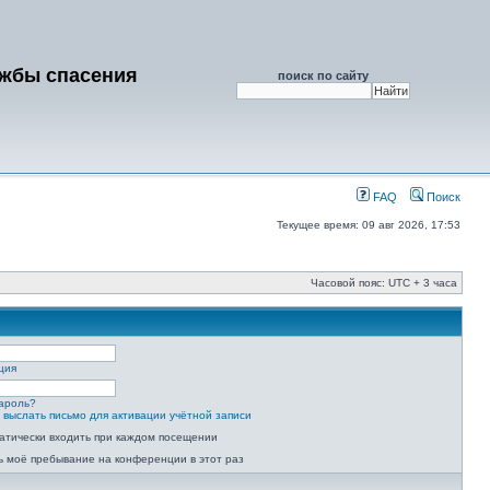
ужбы спасения
поиск по сайту
FAQ
Поиск
Текущее время: 09 авг 2026, 17:53
Часовой пояс: UTC + 3 часа
ция
ароль?
 выслать письмо для активации учётной записи
атически входить при каждом посещении
ь моё пребывание на конференции в этот раз