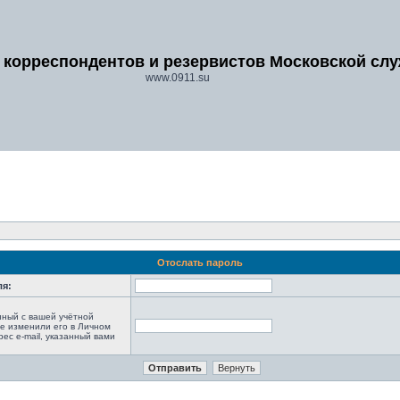
 корреспондентов и резервистов Московской сл
www.0911.su
Отослать пароль
ля:
анный с вашей учётной
не изменили его в Личном
рес e-mail, указанный вами