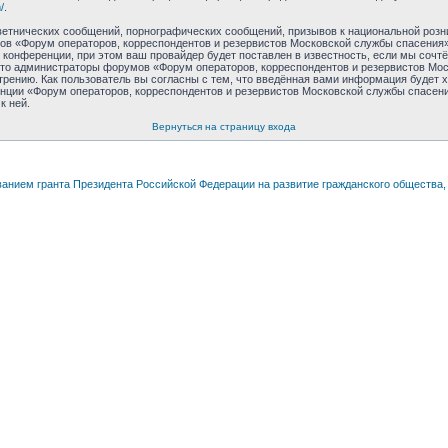
/
.
етнических сообщений, порнографических сообщений, призывов к национальной розн
умов «Форум операторов, корреспондентов и резервистов Московской службы спасения
конференции, при этом ваш провайдер будет поставлен в известность, если мы сочт
 что администраторы форумов «Форум операторов, корреспондентов и резервистов Мос
рению. Как пользователь вы согласны с тем, что введённая вами информация будет х
нции «Форум операторов, корреспондентов и резервистов Московской службы спасения
к ней.
Вернуться на страницу входа