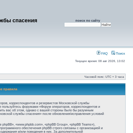
ужбы спасения
поиск по сайту
FAQ
Поиск
Текущее время: 08 авг 2026, 13:02
Часовой пояс: UTC + 3 часа
ие правила
оров, корреспондентов и резервистов Московской службы
и не пользуйтесь форумами «Форум операторов, корреспондентов и
ить вас об этом, однако с вашей стороны было бы разумным
осковской службы спасения» после обновления/исправления условий
 phpBB», «www.phpbb.com», «phpBB Group», «phpBB Teams»),
программного обеспечения phpBB строго связаны с организацией и
содержания и/или поведения в них. За дополнительной