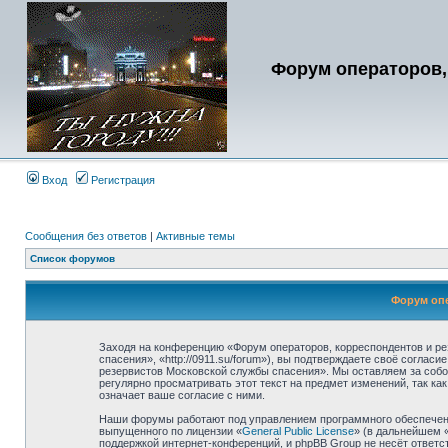
Форум операторов,
Вход
Регистрация
Сообщения без ответов
|
Активные темы
Список форумов
Форум опе
Заходя на конференцию «Форум операторов, корреспондентов и ре
спасения», «http://0911.su/forum»), вы подтверждаете своё согла
резервистов Московской службы спасения». Мы оставляем за собо
регулярно просматривать этот текст на предмет изменений, так к
означает ваше согласие с ними.
Наши форумы работают под управлением программного обеспечени
выпущенного по лицензии «
General Public License
» (в дальнейшем 
поддержкой интернет-конференций, и phpBB Group не несёт ответст