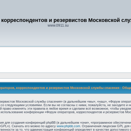
 корреспондентов и резервистов Московской сл
www.0911.su
раторов, корреспондентов и резервистов Московской службы спасения - Общ
зервистов Московской службы спасения» (в дальнейшем «мы», «наш», «Форум операт
сие со следующими условиями. Если вы не согласны с ними, пожалуйста, не заходите 
й право изменять эти правила в любое время и сделаем всё возможное, чтобы уведом
ак использование конференции «Форум операторов, корреспондентов и резервистов М
я для создания конференций phpBB (в дальнейшем «они», «программное обеспечение
«GPL»). Скачать его можно по адресу
www.phpbb.com
. Ограничения лицензии GPL для 
венности за то, что администрация конференций определяет в качестве допустимого 