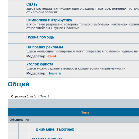
Связь
здесь размещается информация о радиоаппаратуре, антеннах, установ
от чего оно зависит
Символика и атрибутика
в этой теме разрешено говорить только о эмблемах, наклейках, флаг
относящейся к Службе Спасения
Нужна помощь
На правах рекламы
Здесь желающие попиариться могут оторваться по полной, однако не с
Модератор:
e2-e4
Уголок юриста
Здесь можно задавать вопросы юридической направленности.
Модератор:
Планета
Общий
Страница
1
из
1
[ Тем: 9 ]
Темы
Объявления
Внимание! Тахограф!