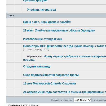
Правила форума
Учебная литература
Темы
Едеш в лес, бери дрова с собой!!!
29 мая - Учебно-тренировочные сборы в Одинцово
Изготовление стенда в умц
Волонтеры ПСС (кинологи): всегда нужна помощь статис
[
На страницу:
1
,
2
]
Члену отряда требуется срочная материал
Перемещена:
помощь.
Отдадим инвалиду
Сбор подписей против поджогов травы
16 лет Московской Службе Спасения
24 апреля 2010 года состоятся IX Учебно-тренировочные 
Показать темы за:
Поле сорти
Страница
1
из
1
[ Тем: 9 ]