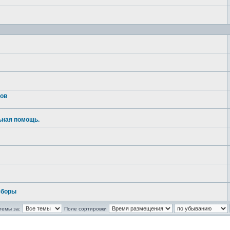
тов
ьная помощь.
сборы
темы за:
Поле сортировки