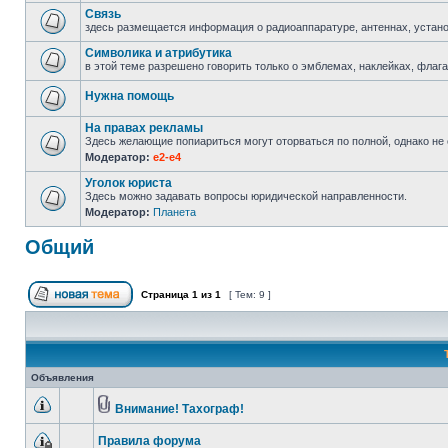
Связь
здесь размещается информация о радиоаппаратуре, антеннах, установк
Символика и атрибутика
в этой теме разрешено говорить только о эмблемах, наклейках, фла
Нужна помощь
На правах рекламы
Здесь желающие попиариться могут оторваться по полной, однако не с
Модератор:
e2-e4
Уголок юриста
Здесь можно задавать вопросы юридической направленности.
Модератор:
Планета
Общий
Страница
1
из
1
[ Тем: 9 ]
Объявления
Внимание! Тахограф!
Правила форума