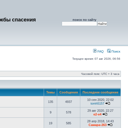
ужбы спасения
поиск по сайту
FAQ
Поиск
Текущее время: 07 авг 2026, 06:56
Часовой пояс: UTC + 3 часа
Темы
Сообщения
Последнее сообщение
10 сен 2020, 22:02
135
4937
tomh5157
29 авг 2020, 22:27
9
578
e2-e4
28 апр 2018, 14:43
19
585
Самара-263