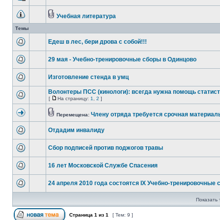
Учебная литература
Темы
Едеш в лес, бери дрова с собой!!!
29 мая - Учебно-тренировочные сборы в Одинцово
Изготовление стенда в умц
Волонтеры ПСС (кинологи): всегда нужна помощь статис
[
На страницу:
1
,
2
]
Члену отряда требуется срочная материал
Перемещена:
Отдадим инвалиду
Сбор подписей против поджогов травы
16 лет Московской Службе Спасения
24 апреля 2010 года состоятся IX Учебно-тренировочные 
Показать 
Страница
1
из
1
[ Тем: 9 ]