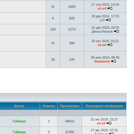
17 сен 2014, 14:54
51
1650
e2-e4
28 дек 2014, 17:15
6
829
120
21 дек 2019, 20:03
229
2273
ДимасИванов
23 окт 2018, 16:21
41
396
e2-e4
25 июн 2014, 08:36
18
234
Akademik
Автор
Ответы
Просмотры
Последнее сообщение
31 окт 2019, 23:27
Таймыр
2
68516
e2-e4
27 авг 2010, 07:31
Таймыр
0
21456