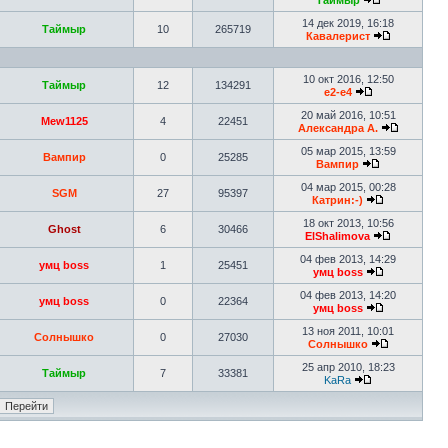
Таймыр
14 дек 2019, 16:18
Таймыр
10
265719
Кавалерист
10 окт 2016, 12:50
Таймыр
12
134291
e2-e4
20 май 2016, 10:51
Mew1125
4
22451
Александра А.
05 мар 2015, 13:59
Вампир
0
25285
Вампир
04 мар 2015, 00:28
SGM
27
95397
Катрин:-)
18 окт 2013, 10:56
Ghost
6
30466
ElShalimova
04 фев 2013, 14:29
умц boss
1
25451
умц boss
04 фев 2013, 14:20
умц boss
0
22364
умц boss
13 ноя 2011, 10:01
Солнышко
0
27030
Солнышко
25 апр 2010, 18:23
Таймыр
7
33381
KaRa