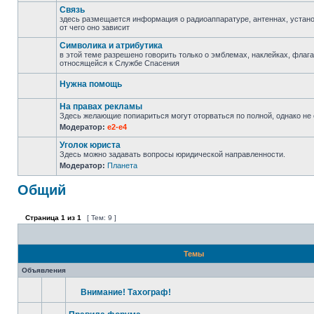
Связь
здесь размещается информация о радиоаппаратуре, антеннах, установ
от чего оно зависит
Символика и атрибутика
в этой теме разрешено говорить только о эмблемах, наклейках, флаг
относящейся к Службе Спасения
Нужна помощь
На правах рекламы
Здесь желающие попиариться могут оторваться по полной, однако не с
Модератор:
e2-e4
Уголок юриста
Здесь можно задавать вопросы юридической направленности.
Модератор:
Планета
Общий
Страница
1
из
1
[ Тем: 9 ]
Темы
Объявления
Внимание! Тахограф!