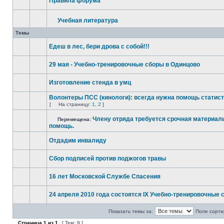
Правила форума
Учебная литература
Темы
Едеш в лес, бери дрова с собой!!!
29 мая - Учебно-тренировочные сборы в Одинцово
Изготовление стенда в умц
Волонтеры ПСС (кинологи): всегда нужна помощь статис
[
На страницу:
1
,
2
]
Члену отряда требуется срочная материал
Перемещена:
помощь.
Отдадим инвалиду
Сбор подписей против поджогов травы
16 лет Московской Службе Спасения
24 апреля 2010 года состоятся IX Учебно-тренировочные 
Показать темы за:
Поле сорти
Страница
1
из
1
[ Тем: 9 ]