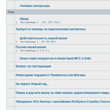
Учебная литература
Темы
Юмор
[
На страницу:
1
...
151
,
152
,
153
]
Требуется помощь по подключению магнитолы
Действительность нашей жизни
[
На страницу:
1
...
87
,
88
,
89
]
Поэзия нашей жизни
[
На страницу:
1
,
2
,
3
,
4
]
Канал кореспондентов и операторов МСС в Zello
Вопрос по светодиодам
Новогодние подарки от Правительства Москвы
На пороге Новый год...
Приму в дар или махну на пиво камеру заднего/переднего вида.
Обнаружен УАЗ-Хантер с наклейками УАЗбуки и Службы Спасе