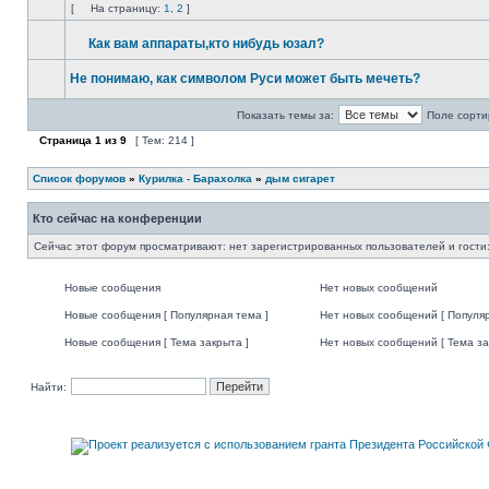
[
На страницу:
1
,
2
]
Как вам аппараты,кто нибудь юзал?
Не понимаю, как символом Руси может быть мечеть?
Показать темы за:
Поле сорти
Страница
1
из
9
[ Тем: 214 ]
Список форумов
»
Курилка - Барахолка
»
дым сигарет
Кто сейчас на конференции
Сейчас этот форум просматривают: нет зарегистрированных пользователей и гости:
Новые сообщения
Нет новых сообщений
Новые сообщения [ Популярная тема ]
Нет новых сообщений [ Популяр
Новые сообщения [ Тема закрыта ]
Нет новых сообщений [ Тема за
Найти: