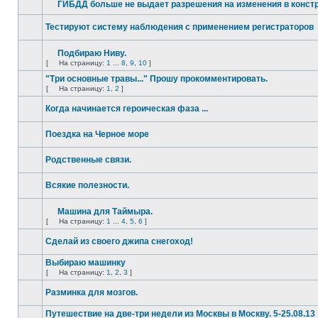
ГИБДД больше не выдает разрешения на изменения в конст
Тестируют систему наблюдения с применением регистраторов
Подбираю Ниву.
[
На страницу:
1
...
8
,
9
,
10
]
"Три основные травы..." Прошу прокомментировать.
[
На страницу:
1
,
2
]
Когда начинается героическая фаза ...
Поездка на Черное море
Родственные связи.
Всякие полезности.
Машина для Таймыра.
[
На страницу:
1
...
4
,
5
,
6
]
Сделай из своего джипа снегоход!
Выбираю машинку
[
На страницу:
1
,
2
,
3
]
Разминка для мозгов.
Путешествие на две-три недели из Москвы в Москву. 5-25.08.13