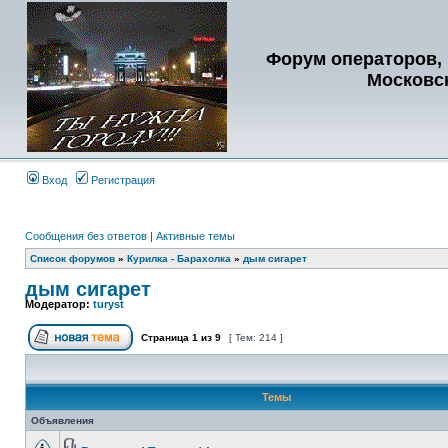
Форум операторов, 
Московс
Вход
Регистрация
Сообщения без ответов
|
Активные темы
Список форумов
»
Курилка - Барахолка
»
дым сигарет
дым сигарет
Модератор:
turyst
Страница
1
из
9
[ Тем: 214 ]
Темы
Объявления