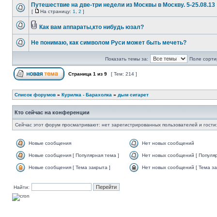
Путешествие на две-три недели из Москвы в Москву. 5-25.08.13
[
На страницу:
1
,
2
]
Как вам аппараты,кто нибудь юзал?
Не понимаю, как символом Руси может быть мечеть?
Показать темы за:
Поле сорти
Страница
1
из
9
[ Тем: 214 ]
Список форумов
»
Курилка - Барахолка
»
дым сигарет
Кто сейчас на конференции
Сейчас этот форум просматривают: нет зарегистрированных пользователей и гости:
Новые сообщения
Нет новых сообщений
Новые сообщения [ Популярная тема ]
Нет новых сообщений [ Популяр
Новые сообщения [ Тема закрыта ]
Нет новых сообщений [ Тема за
Найти: