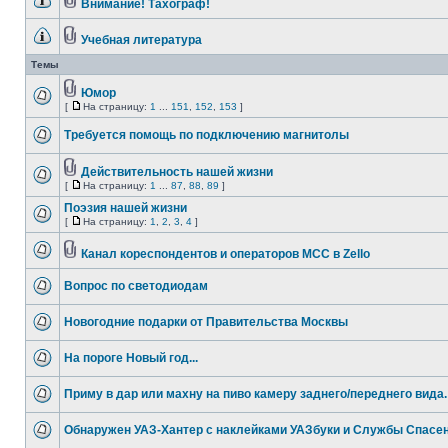
Внимание! Тахограф!
Учебная литература
Темы
Юмор
[
На страницу:
1
...
151
,
152
,
153
]
Требуется помощь по подключению магнитолы
Действительность нашей жизни
[
На страницу:
1
...
87
,
88
,
89
]
Поэзия нашей жизни
[
На страницу:
1
,
2
,
3
,
4
]
Канал кореспондентов и операторов МСС в Zello
Вопрос по светодиодам
Новогодние подарки от Правительства Москвы
На пороге Новый год...
Приму в дар или махну на пиво камеру заднего/переднего вида.
Обнаружен УАЗ-Хантер с наклейками УАЗбуки и Службы Спасе