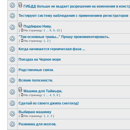
ГИБДД больше не выдает разрешения на изменения в конст
Тестируют систему наблюдения с применением регистраторов
Подбираю Ниву.
[
На страницу:
1
...
8
,
9
,
10
]
"Три основные травы..." Прошу прокомментировать.
[
На страницу:
1
,
2
]
Когда начинается героическая фаза ...
Поездка на Черное море
Родственные связи.
Всякие полезности.
Машина для Таймыра.
[
На страницу:
1
...
4
,
5
,
6
]
Сделай из своего джипа снегоход!
Выбираю машинку
[
На страницу:
1
,
2
,
3
]
Разминка для мозгов.