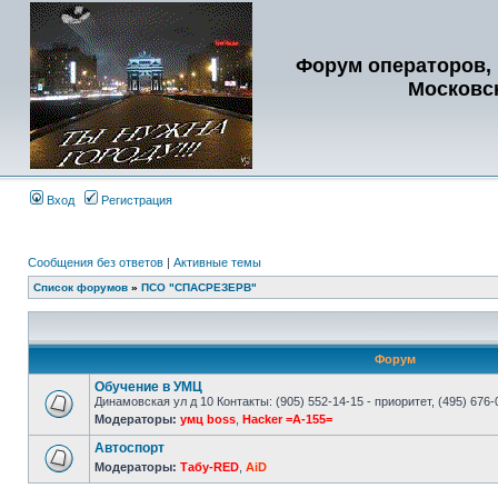
Форум операторов, 
Московс
Вход
Регистрация
Сообщения без ответов
|
Активные темы
Список форумов
»
ПСО "СПАСРЕЗЕРВ"
Форум
Обучение в УМЦ
Динамовская ул д 10 Контакты: (905) 552-14-15 - приоритет, (495) 676-
Модераторы:
умц boss
,
Hacker =A-155=
Автоспорт
Модераторы:
Табу-RED
,
AiD