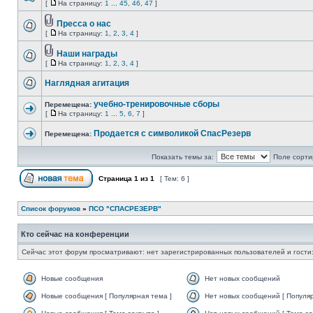
[
На страницу:
1
...
45
,
46
,
47
]
Пресса о нас
[
На страницу:
1
,
2
,
3
,
4
]
Наши награды
[
На страницу:
1
,
2
,
3
,
4
]
Наглядная агитация
учебно-тренировочные сборы
Перемещена:
[
На страницу:
1
...
5
,
6
,
7
]
Продается с символикой СпасРезерв
Перемещена:
Показать темы за:
Поле сорти
Страница
1
из
1
[ Тем: 6 ]
Список форумов
»
ПСО "СПАСРЕЗЕРВ"
Кто сейчас на конференции
Сейчас этот форум просматривают: нет зарегистрированных пользователей и гости:
Новые сообщения
Нет новых сообщений
Новые сообщения [ Популярная тема ]
Нет новых сообщений [ Популяр