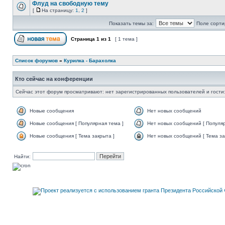
Флуд на свободную тему
[
На страницу:
1
,
2
]
Показать темы за:
Поле сорти
Страница
1
из
1
[ 1 тема ]
Список форумов
»
Курилка - Барахолка
Кто сейчас на конференции
Сейчас этот форум просматривают: нет зарегистрированных пользователей и гости:
Новые сообщения
Нет новых сообщений
Новые сообщения [ Популярная тема ]
Нет новых сообщений [ Популяр
Новые сообщения [ Тема закрыта ]
Нет новых сообщений [ Тема за
Найти: