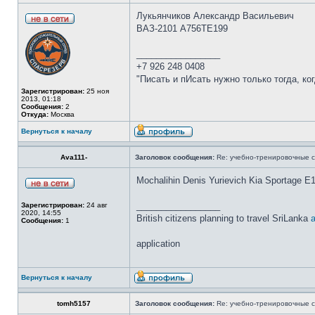
Лукьянчиков Александр Васильевич
ВАЗ-2101 А756ТЕ199
_________________
+7 926 248 0408
"Писать и пИсать нужно только тогда, к
Зарегистрирован:
25 ноя
2013, 01:18
Сообщения:
2
Откуда:
Москва
Вернуться к началу
Ava111-
Заголовок сообщения:
Re: учебно-тренировочные 
Mochalihin Denis Yurievich Kia Sportage 
_________________
Зарегистрирован:
24 авг
2020, 14:55
British citizens planning to travel SriLanka
a
Сообщения:
1
application
Вернуться к началу
tomh5157
Заголовок сообщения:
Re: учебно-тренировочные 