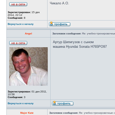
Чикало А.О.
Зарегистрирован:
15 дек
2014, 22:12
Сообщения:
8
Вернуться к началу
Angel
Заголовок сообщения:
Re: учебно-тренировочны
Артур Шипигузов с сыном
машина Hyundai Sonata H765РО97
Зарегистрирован:
01 дек 2011,
10:58
Сообщения:
3
Вернуться к началу
Major Kate
Заголовок сообщения:
Re: учебно-тренировочные 