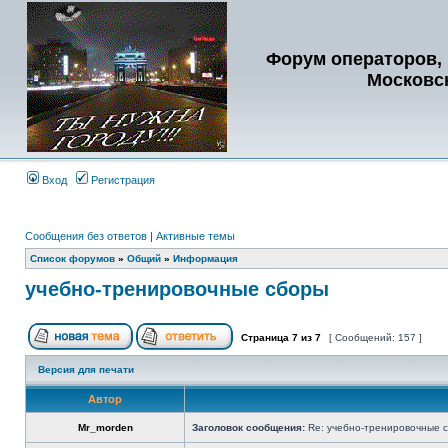
Форум операторов, 
Московс
Вход
Регистрация
Сообщения без ответов
|
Активные темы
Список форумов
»
Общий
»
Информация
учебно-тренировочные сборы
Страница
7
из
7
[ Сообщений: 157 ]
Версия для печати
Автор
Mr_morden
Заголовок сообщения:
Re: учебно-тренировочные 