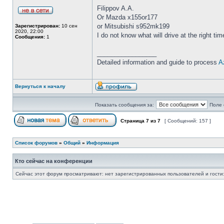
Filippov A.A.
Or Mazda x155or177
or Mitsubishi s952mk199
Зарегистрирован:
10 сен
2020, 22:00
I do not know what will drive at the right tim
Сообщения:
1
_________________
Detailed information and guide to process
A
Вернуться к началу
Показать сообщения за:
Поле 
Страница
7
из
7
[ Сообщений: 157 ]
Список форумов
»
Общий
»
Информация
Кто сейчас на конференции
Сейчас этот форум просматривают: нет зарегистрированных пользователей и гости: