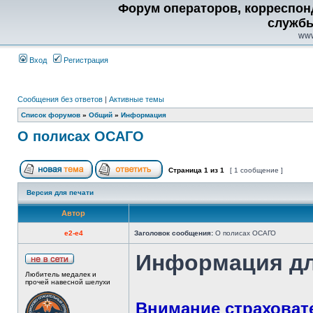
Форум операторов, корреспон
службы
www
Вход
Регистрация
Сообщения без ответов
|
Активные темы
Список форумов
»
Общий
»
Информация
О полисах ОСАГО
Страница
1
из
1
[ 1 сообщение ]
Версия для печати
Автор
e2-e4
Заголовок сообщения:
О полисах ОСАГО
Информация дл
Любитель медалек и
прочей навесной шелухи
Внимание страховат