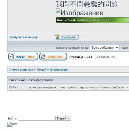
我問不問愚蠢的問題
Вернуться к началу
Показать сообщения за:
Поле 
Страница
1
из
1
[ 1 сообщение ]
Список форумов
»
Общий
»
Информация
Кто сейчас на конференции
Сейчас этот форум просматривают: нет зарегистрированных пользователей и гости:
Найти: