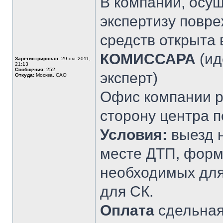
В компании, осу
экспертизу повр
средств открыта
КОМИССАРА
(ид
Зарегистрирован:
29 окт 2011,
21:13
Сообщения:
252
эксперт)
Откуда:
Москва, САО
Офис компании ра
сторону центра п
Условия:
выезд н
месте ДТП, форм
необходимых для
для СК.
Оплата
сдельная.