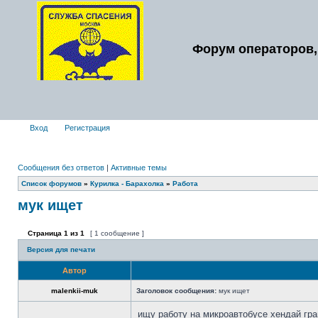
Форум операторов,
Вход
Регистрация
Сообщения без ответов
|
Активные темы
Список форумов
»
Курилка - Барахолка
»
Работа
мук ищет
Страница
1
из
1
[ 1 сообщение ]
Версия для печати
Автор
malenkii-muk
Заголовок сообщения:
мук ищет
ищу работу на микроавтобусе хендай гра