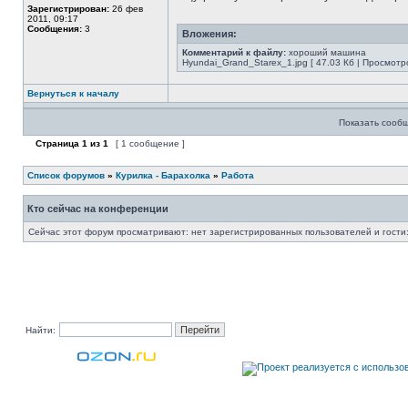
Зарегистрирован:
26 фев
2011, 09:17
Сообщения:
3
Вложения:
Комментарий к файлу:
хороший машина
Hyundai_Grand_Starex_1.jpg [ 47.03 Кб | Просмотро
Вернуться к началу
Показать сообщ
Страница
1
из
1
[ 1 сообщение ]
Список форумов
»
Курилка - Барахолка
»
Работа
Кто сейчас на конференции
Сейчас этот форум просматривают: нет зарегистрированных пользователей и гости:
Найти: