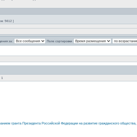
в: 5612 ]
ения за:
Поле сортировки
 1