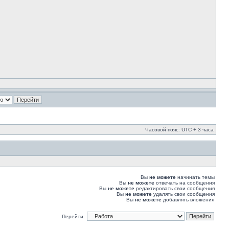
Часовой пояс: UTC + 3 часа
Вы
не можете
начинать темы
Вы
не можете
отвечать на сообщения
Вы
не можете
редактировать свои сообщения
Вы
не можете
удалять свои сообщения
Вы
не можете
добавлять вложения
Перейти: