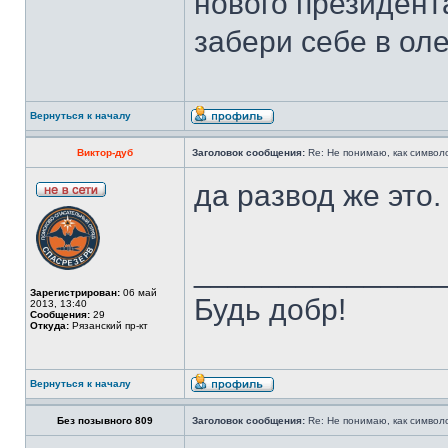
нового президента
забери себе в оле
Вернуться к началу
Виктор-дуб
Заголовок сообщения:
Re: Не понимаю, как символ
да развод же это.
______________
Зарегистрирован:
06 май
Будь добр!
2013, 13:40
Сообщения:
29
Откуда:
Рязанский пр-кт
Вернуться к началу
Без позывного 809
Заголовок сообщения:
Re: Не понимаю, как символ