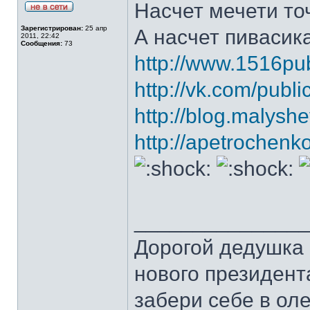
Насчет мечети то
Зарегистрирован:
25 апр
А насчет пивасика
2011, 22:42
Сообщения:
73
http://www.1516pub
http://vk.com/publ
http://blog.malysh
http://apetrochenk
______________
Дорогой дедушка 
нового президента
забери себе в оле