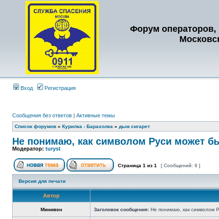
Форум операторов, 
Московс
Вход
Регистрация
Сообщения без ответов
|
Активные темы
Список форумов
»
Курилка - Барахолка
»
дым сигарет
Не понимаю, как символом Руси может б
Модератор:
turyst
Страница
1
из
1
[ Сообщений: 6 ]
Версия для печати
Автор
Минивэн
Заголовок сообщения:
Не понимаю, как символом Р