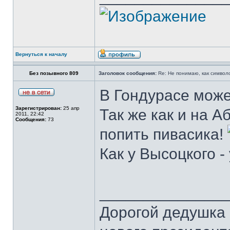
Вернуться к началу
Без позывного 809
Заголовок сообщения:
Re: Не понимаю, как символ
В Гондурасе може
Зарегистрирован:
25 апр
Так же как и на 
2011, 22:42
Сообщения:
73
попить пивасика!
Как у Высоцкого -
______________
Дорогой дедушка 